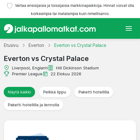
Vertaa ensisijaisia ja toissijaisia markkinapaikkoja. Hinnat voivat olla
korkeampia tai matalampia kuin nimellisarvo.
Etusivu
Etusivu
Everton
Everton vs Crystal Palace
Everton vs Crystal Palace
Joukkueet
Liverpool, Englanti
Hill Dickinson Stadium
Liigat
Premier League
22 Elokuu 2026
Matkatoimistoja
Näytä kaikki
Pelkkä lippu
Paketti hotellilla
Paketti hotellilla ja lennolla