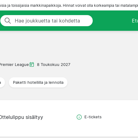
aisia ja toissijaisia markkinapaikkoja. Hinnat voivat olla korkeampia tai matalampi
Et
Premier League
8 Toukokuu 2027
a
Paketti hotellilla ja lennolla
Ottelulippu sisältyy
E-tickets