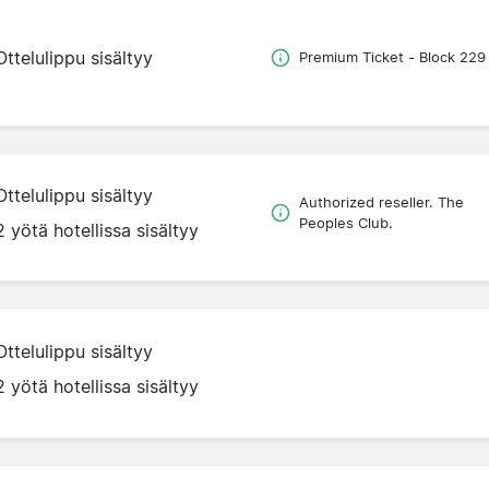
Ottelulippu sisältyy
Premium Ticket - Block 229
Ottelulippu sisältyy
Authorized reseller. The
Peoples Club.
2 yötä hotellissa sisältyy
Ottelulippu sisältyy
2 yötä hotellissa sisältyy