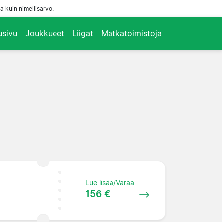
a kuin nimellisarvo.
usivu
Joukkueet
Liigat
Matkatoimistoja
Lue lisää/Varaa
156 €