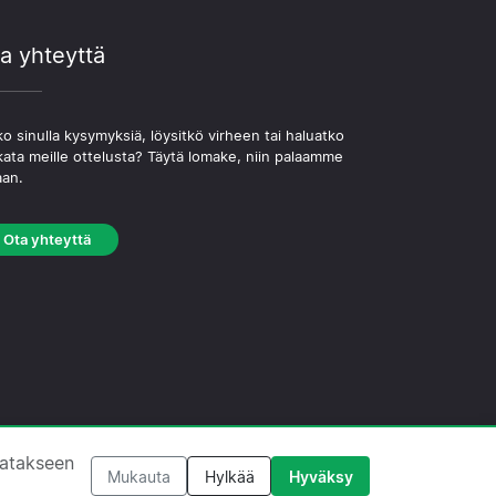
a yhteyttä
o sinulla kysymyksiä, löysitkö virheen tai haluatko
kata meille ottelusta? Täytä lomake, niin palaamme
aan.
Ota yhteyttä
västekäytäntö
·
Toimituksellinen käytäntö
tatakseen
Mukauta
Hylkää
Hyväksy