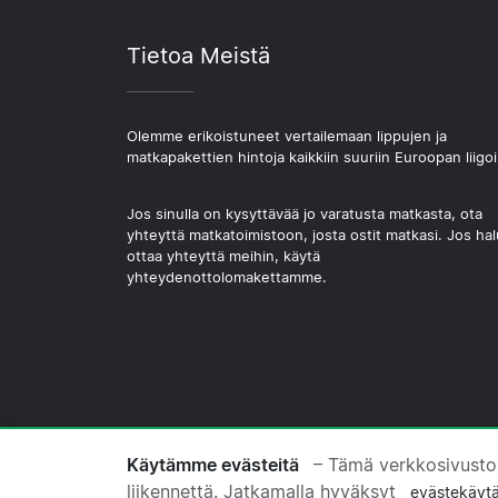
Tietoa Meistä
Olemme erikoistuneet vertailemaan lippujen ja
matkapakettien hintoja kaikkiin suuriin Euroopan liigoi
Jos sinulla on kysyttävää jo varatusta matkasta, ota
yhteyttä matkatoimistoon, josta ostit matkasi. Jos hal
ottaa yhteyttä meihin, käytä
yhteydenottolomakettamme.
© 2026 Copyright Jalkapallomatkat.com
Käytämme evästeitä
– Tämä verkkosivusto
liikennettä. Jatkamalla hyväksyt
evästekäyt