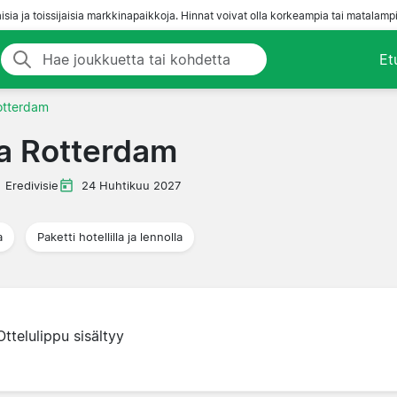
aisia ja toissijaisia markkinapaikkoja. Hinnat voivat olla korkeampia tai matalampi
Et
otterdam
a Rotterdam
Eredivisie
24 Huhtikuu 2027
a
Paketti hotellilla ja lennolla
Ottelulippu sisältyy