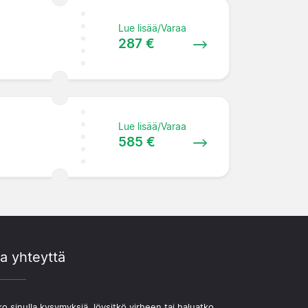
Lue lisää/Varaa
287 €
Lue lisää/Varaa
585 €
a yhteyttä
o sinulla kysymyksiä, löysitkö virheen tai haluatko