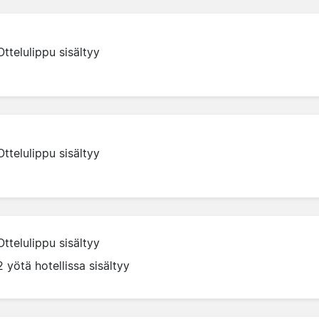
Ottelulippu sisältyy
Ottelulippu sisältyy
Ottelulippu sisältyy
2 yötä hotellissa sisältyy