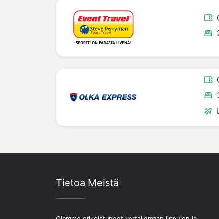
Tietoa Meistä
Olemme erikoistuneet vertailemaan lippujen ja