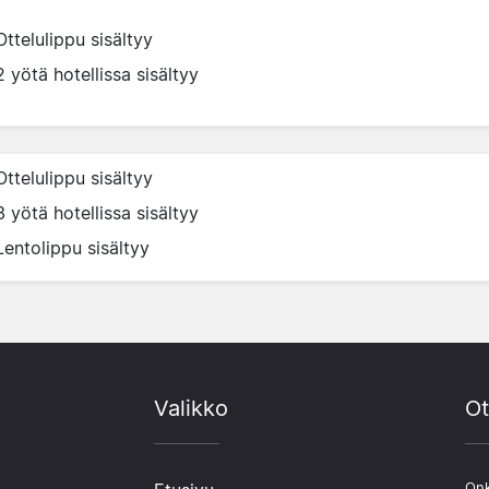
Ottelulippu sisältyy
2 yötä hotellissa sisältyy
Ottelulippu sisältyy
3 yötä hotellissa sisältyy
Lentolippu sisältyy
Valikko
Ot
Onk