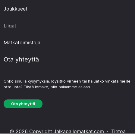
Joukkueet
Liigat
Matkatoimistoja
Ota yhteyttä
Onko sinulla kysymyksiä, löysitkö virheen tai haluatko vinkata meille
ottelusta? Täytä lomake, niin palaamme asiaan.
Ota yhteyttä
© 2026 Copyright Jalkapallomatkat.com ·
Tietoa