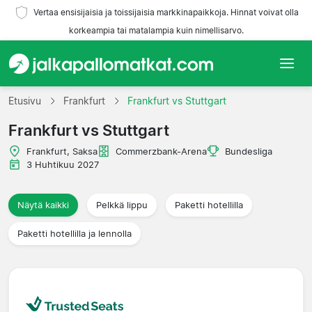
Vertaa ensisijaisia ja toissijaisia markkinapaikkoja. Hinnat voivat olla
korkeampia tai matalampia kuin nimellisarvo.
Etusivu
Etusivu
Frankfurt
Frankfurt vs Stuttgart
Frankfurt vs Stuttgart
Joukkueet
Frankfurt, Saksa
Commerzbank-Arena
Bundesliga
Liigat
3 Huhtikuu 2027
Matkatoimistoja
Näytä kaikki
Pelkkä lippu
Paketti hotellilla
Paketti hotellilla ja lennolla