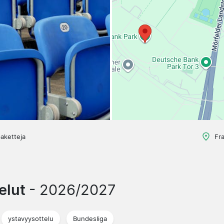
aketteja
Fr
telut
- 2026/2027
ystavyysottelu
Bundesliga