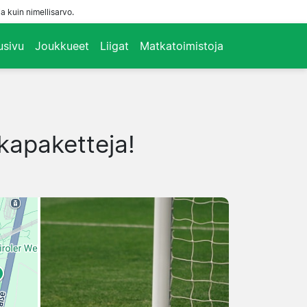
a kuin nimellisarvo.
usivu
Joukkueet
Liigat
Matkatoimistoja
tkapaketteja!