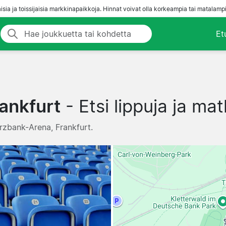
aisia ja toissijaisia markkinapaikkoja. Hinnat voivat olla korkeampia tai matalampi
Et
ankfurt
- Etsi lippuja ja ma
erzbank-Arena, Frankfurt.