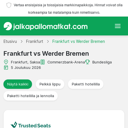
Vertaa ensisijaisia ja toissijaisia markkinapaikkoja. Hinnat voivat olla
korkeampia tai matalampia kuin nimellisarvo.
Etusivu
Etusivu
Frankfurt
Frankfurt vs Werder Bremen
Frankfurt vs Werder Bremen
Joukkueet
Frankfurt, Saksa
Commerzbank-Arena
Bundesliga
Liigat
5 Joulukuu 2026
Matkatoimistoja
Näytä kaikki
Pelkkä lippu
Paketti hotellilla
Paketti hotellilla ja lennolla