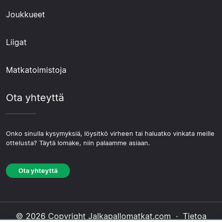
Joukkueet
Liigat
Matkatoimistoja
Ota yhteyttä
Onko sinulla kysymyksiä, löysitkö virheen tai haluatko vinkata meille
ottelusta? Täytä lomake, niin palaamme asiaan.
Ota yhteyttä
© 2026 Copyright Jalkapallomatkat.com ·
Tietoa