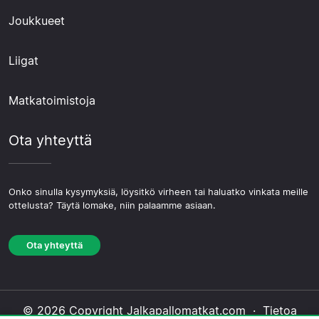
Joukkueet
Liigat
Matkatoimistoja
Ota yhteyttä
Onko sinulla kysymyksiä, löysitkö virheen tai haluatko vinkata meille
ottelusta? Täytä lomake, niin palaamme asiaan.
Ota yhteyttä
© 2026 Copyright Jalkapallomatkat.com ·
Tietoa