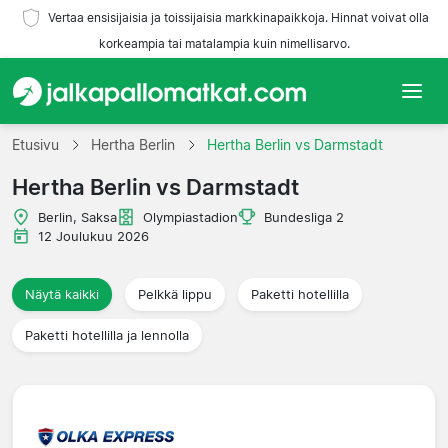
Vertaa ensisijaisia ja toissijaisia markkinapaikkoja. Hinnat voivat olla
korkeampia tai matalampia kuin nimellisarvo.
Etusivu
Etusivu
Hertha Berlin
Hertha Berlin vs Darmstadt
Hertha Berlin vs Darmstadt
Joukkueet
Berlin, Saksa
Olympiastadion
Bundesliga 2
Liigat
12 Joulukuu 2026
Matkatoimistoja
Näytä kaikki
Pelkkä lippu
Paketti hotellilla
Paketti hotellilla ja lennolla