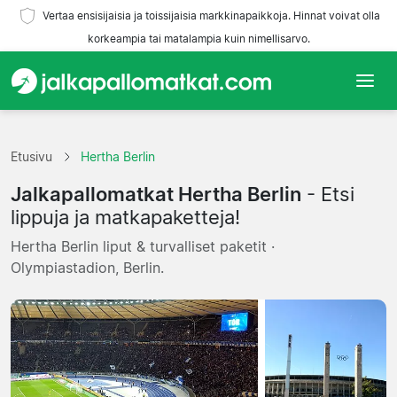
Vertaa ensisijaisia ja toissijaisia markkinapaikkoja. Hinnat voivat olla
korkeampia tai matalampia kuin nimellisarvo.
Etusivu
Etusivu
Hertha Berlin
Joukkueet
Jalkapallomatkat Hertha Berlin
- Etsi
Liigat
lippuja ja matkapaketteja!
Hertha Berlin liput & turvalliset paketit ·
Matkatoimistoja
Olympiastadion, Berlin.