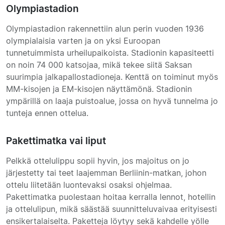
Olympiastadion
Olympiastadion rakennettiin alun perin vuoden 1936
olympialaisia varten ja on yksi Euroopan
tunnetuimmista urheilupaikoista. Stadionin kapasiteetti
on noin 74 000 katsojaa, mikä tekee siitä Saksan
suurimpia jalkapallostadioneja. Kenttä on toiminut myös
MM-kisojen ja EM-kisojen näyttämönä. Stadionin
ympärillä on laaja puistoalue, jossa on hyvä tunnelma jo
tunteja ennen ottelua.
Pakettimatka vai liput
Pelkkä ottelulippu sopii hyvin, jos majoitus on jo
järjestetty tai teet laajemman Berliinin-matkan, johon
ottelu liitetään luontevaksi osaksi ohjelmaa.
Pakettimatka puolestaan hoitaa kerralla lennot, hotellin
ja ottelulipun, mikä säästää suunnitteluvaivaa erityisesti
ensikertalaiselta. Paketteja löytyy sekä kahdelle yölle