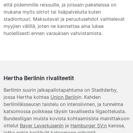
että pidemmille reissuille, ja joissain paketeissa on
mukana myös siirrot tai lisäpalveluita kuten
stadiontuuri. Maksutavat ja peruutusehdot vaihtelevat
myyjien välillä, joten ne kannattaa aina lukea
huolellisesti ennen varauksen vahvistamista.
Hertha Berlinin rivaliteetit
Berliinin suurin jalkapallotapahtuma on Stadtderby,
jossa Hertha kohtaa
Union Berlin
in. Kahden
berliiniläisseuran taistelu on intensiivinen, ja tunnelma
katsomossa poikkeaa täysin tavallisesta liigaottelusta.
Bundesliigan muista kovista kohtaamisista mainittakoon
ottelut
Bayer Leverkusenin
ja
Hamburger SV:n
kanssa,
jotka nekin keräävät katsomoon erityistä