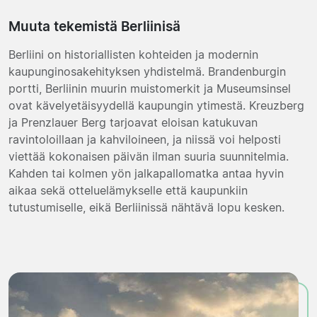
Muuta tekemistä Berliinisä
Berliini on historiallisten kohteiden ja modernin
kaupunginosakehityksen yhdistelmä. Brandenburgin
portti, Berliinin muurin muistomerkit ja Museumsinsel
ovat kävelyetäisyydellä kaupungin ytimestä. Kreuzberg
ja Prenzlauer Berg tarjoavat eloisan katukuvan
ravintoloillaan ja kahviloineen, ja niissä voi helposti
viettää kokonaisen päivän ilman suuria suunnitelmia.
Kahden tai kolmen yön jalkapallomatka antaa hyvin
aikaa sekä otteluelämykselle että kaupunkiin
tutustumiselle, eikä Berliinissä nähtävä lopu kesken.