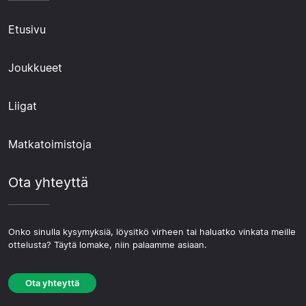
Etusivu
Joukkueet
Liigat
Matkatoimistoja
Ota yhteyttä
Onko sinulla kysymyksiä, löysitkö virheen tai haluatko vinkata meille
ottelusta? Täytä lomake, niin palaamme asiaan.
Ota yhteyttä