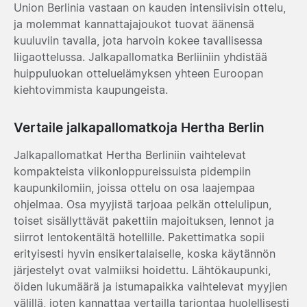
Union Berlinia vastaan on kauden intensiivisin ottelu,
ja molemmat kannattajajoukot tuovat äänensä
kuuluviin tavalla, jota harvoin kokee tavallisessa
liigaottelussa. Jalkapallomatka Berliiniin yhdistää
huippuluokan otteluelämyksen yhteen Euroopan
kiehtovimmista kaupungeista.
Vertaile jalkapallomatkoja Hertha Berlin
Jalkapallomatkat Hertha Berliniin vaihtelevat
kompakteista viikonloppureissuista pidempiin
kaupunkilomiin, joissa ottelu on osa laajempaa
ohjelmaa. Osa myyjistä tarjoaa pelkän ottelulipun,
toiset sisällyttävät pakettiin majoituksen, lennot ja
siirrot lentokentältä hotellille. Pakettimatka sopii
erityisesti hyvin ensikertalaiselle, koska käytännön
järjestelyt ovat valmiiksi hoidettu. Lähtökaupunki,
öiden lukumäärä ja istumapaikka vaihtelevat myyjien
välillä, joten kannattaa vertailla tarjontaa huolellisesti