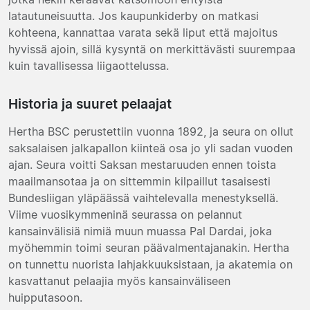
latautuneisuutta. Jos kaupunkiderby on matkasi
kohteena, kannattaa varata sekä liput että majoitus
hyvissä ajoin, sillä kysyntä on merkittävästi suurempaa
kuin tavallisessa liigaottelussa.
Historia ja suuret pelaajat
Hertha BSC perustettiin vuonna 1892, ja seura on ollut
saksalaisen jalkapallon kiinteä osa jo yli sadan vuoden
ajan. Seura voitti Saksan mestaruuden ennen toista
maailmansotaa ja on sittemmin kilpaillut tasaisesti
Bundesliigan yläpäässä vaihtelevalla menestyksellä.
Viime vuosikymmeninä seurassa on pelannut
kansainvälisiä nimiä muun muassa Pal Dardai, joka
myöhemmin toimi seuran päävalmentajanakin. Hertha
on tunnettu nuorista lahjakkuuksistaan, ja akatemia on
kasvattanut pelaajia myös kansainväliseen
huipputasoon.