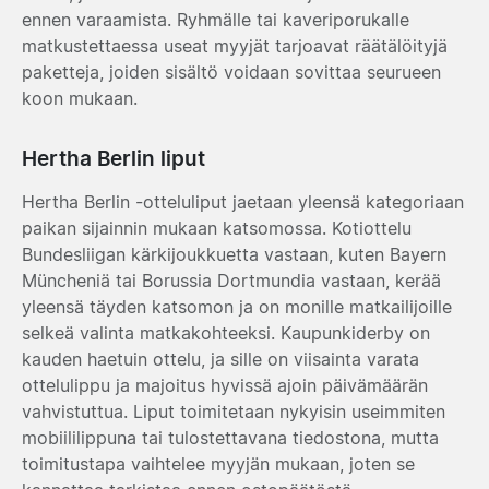
ennen varaamista. Ryhmälle tai kaveriporukalle
matkustettaessa useat myyjät tarjoavat räätälöityjä
paketteja, joiden sisältö voidaan sovittaa seurueen
koon mukaan.
Hertha Berlin liput
Hertha Berlin -otteluliput jaetaan yleensä kategoriaan
paikan sijainnin mukaan katsomossa. Kotiottelu
Bundesliigan kärkijoukkuetta vastaan, kuten Bayern
Müncheniä tai Borussia Dortmundia vastaan, kerää
yleensä täyden katsomon ja on monille matkailijoille
selkeä valinta matkakohteeksi. Kaupunkiderby on
kauden haetuin ottelu, ja sille on viisainta varata
ottelulippu ja majoitus hyvissä ajoin päivämäärän
vahvistuttua. Liput toimitetaan nykyisin useimmiten
mobiililippuna tai tulostettavana tiedostona, mutta
toimitustapa vaihtelee myyjän mukaan, joten se