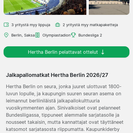
3 yritystä myy lippuja
2 yritystä myy matkapaketteja
Berlin, Saksa
Olympiastadion
Bundesliga 2
Hertha Berlin pelattavat ottelut
Jalkapallomatkat Hertha Berlin 2026/27
Hertha Berlin on seura, jonka juuret ulottuvat 1800-
luvun lopulle, ja kaupungin suuren seuran asema on
leimannut berliiniläistä jalkapallokulttuuria
vuosikymmenten ajan. Sinivalkoiset ovat pelanneet
Bundesliigassa, tippuneet alemmalle sarjatasolle ja
nousseet takaisin, mutta kannattajat ovat täyttäneet
katsomot sarjatasosta riippumatta. Kaupunkiderby