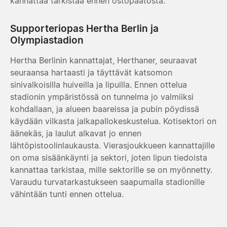
kannattaa tarkistaa ennen ostopäätöstä.
Supporteriopas Hertha Berlin ja
Olympiastadion
Hertha Berlinin kannattajat, Herthaner, seuraavat
seuraansa hartaasti ja täyttävät katsomon
sinivalkoisilla huiveilla ja lipuilla. Ennen ottelua
stadionin ympäristössä on tunnelma jo valmiiksi
kohdallaan, ja alueen baareissa ja pubin pöydissä
käydään vilkasta jalkapallokeskustelua. Kotisektori on
äänekäs, ja laulut alkavat jo ennen
lähtöpistoolinlaukausta. Vierasjoukkueen kannattajille
on oma sisäänkäynti ja sektori, joten lipun tiedoista
kannattaa tarkistaa, mille sektorille se on myönnetty.
Varaudu turvatarkastukseen saapumalla stadionille
vähintään tunti ennen ottelua.