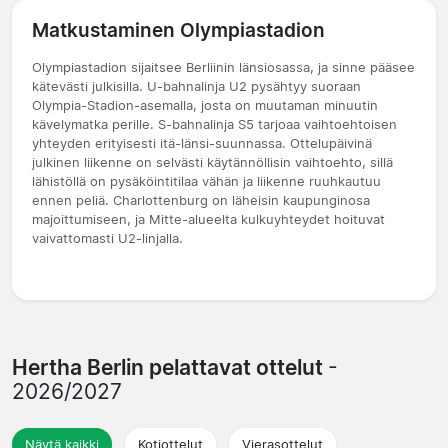
Matkustaminen Olympiastadion
Olympiastadion sijaitsee Berliinin länsiosassa, ja sinne pääsee
kätevästi julkisilla. U-bahnalinja U2 pysähtyy suoraan
Olympia-Stadion-asemalla, josta on muutaman minuutin
kävelymatka perille. S-bahnalinja S5 tarjoaa vaihtoehtoisen
yhteyden erityisesti itä-länsi-suunnassa. Ottelupäivinä
julkinen liikenne on selvästi käytännöllisin vaihtoehto, sillä
lähistöllä on pysäköintitilaa vähän ja liikenne ruuhkautuu
ennen peliä. Charlottenburg on läheisin kaupunginosa
majoittumiseen, ja Mitte-alueelta kulkuyhteydet hoituvat
vaivattomasti U2-linjalla.
Hertha Berlin pelattavat ottelut
-
2026/2027
Näytä kaikki
Kotiottelut
Vierasottelut