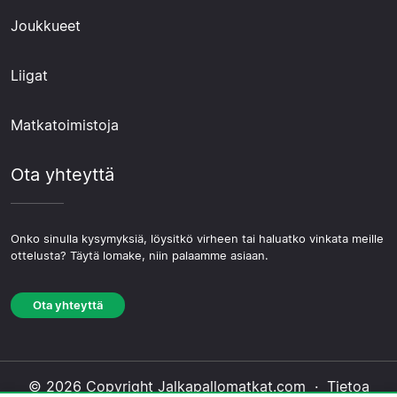
Joukkueet
Liigat
Matkatoimistoja
Ota yhteyttä
Onko sinulla kysymyksiä, löysitkö virheen tai haluatko vinkata meille
ottelusta? Täytä lomake, niin palaamme asiaan.
Ota yhteyttä
© 2026 Copyright Jalkapallomatkat.com ·
Tietoa