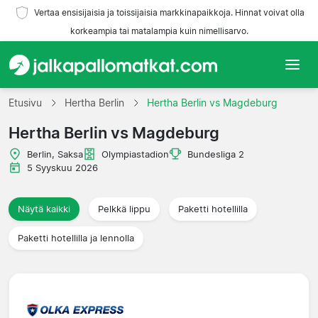
Vertaa ensisijaisia ja toissijaisia markkinapaikkoja. Hinnat voivat olla
korkeampia tai matalampia kuin nimellisarvo.
Etusivu
Etusivu
Hertha Berlin
Hertha Berlin vs Magdeburg
Hertha Berlin vs Magdeburg
Joukkueet
Berlin, Saksa
Olympiastadion
Bundesliga 2
Liigat
5 Syyskuu 2026
Matkatoimistoja
Näytä kaikki
Pelkkä lippu
Paketti hotellilla
Paketti hotellilla ja lennolla