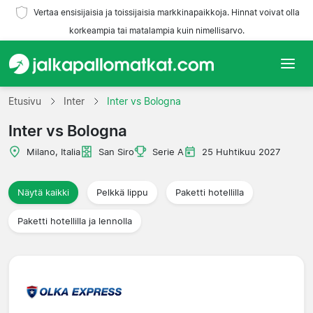
Vertaa ensisijaisia ja toissijaisia markkinapaikkoja. Hinnat voivat olla
korkeampia tai matalampia kuin nimellisarvo.
Etusivu
Etusivu
Inter
Inter vs Bologna
Inter vs Bologna
Joukkueet
Milano, Italia
San Siro
Serie A
25 Huhtikuu 2027
Liigat
Näytä kaikki
Pelkkä lippu
Paketti hotellilla
Matkatoimistoja
Paketti hotellilla ja lennolla