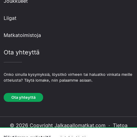
Joukkueet
Liigat
Matkatoimistoja
Ota yhteyttä
Onko sinulla kysymyksiä, löysitkö virheen tai haluatko vinkata meille
ottelusta? Täytä lomake, niin palaamme asiaan.
Ota yhteyttä
© 2026 Copyright Jalkapallomatkat.com ·
Tietoa
Meistä
·
Ota yhteyttä
·
Tietosuojakäytäntö
·