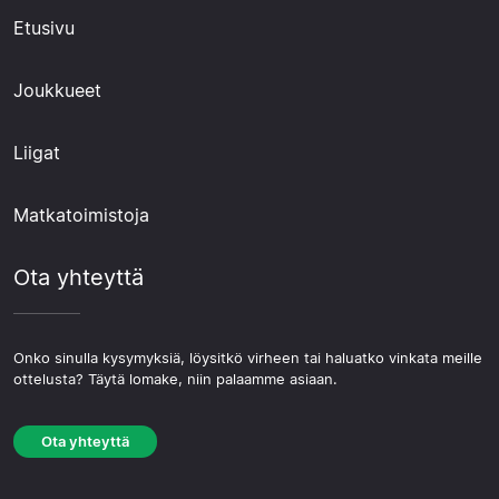
Etusivu
Joukkueet
Liigat
Matkatoimistoja
Ota yhteyttä
Onko sinulla kysymyksiä, löysitkö virheen tai haluatko vinkata meille
ottelusta? Täytä lomake, niin palaamme asiaan.
Ota yhteyttä