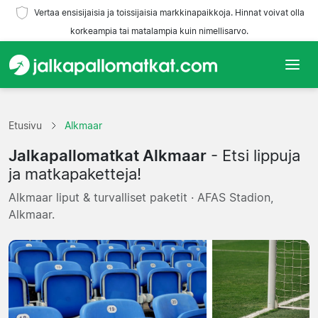
Vertaa ensisijaisia ja toissijaisia markkinapaikkoja. Hinnat voivat olla
korkeampia tai matalampia kuin nimellisarvo.
Etusivu
Etusivu
Alkmaar
Joukkueet
Jalkapallomatkat Alkmaar
- Etsi lippuja
Liigat
ja matkapaketteja!
Alkmaar liput & turvalliset paketit · AFAS Stadion,
Matkatoimistoja
Alkmaar.