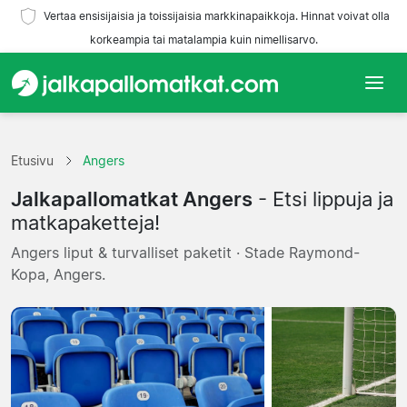
Vertaa ensisijaisia ja toissijaisia markkinapaikkoja. Hinnat voivat olla
korkeampia tai matalampia kuin nimellisarvo.
Etusivu
Etusivu
Angers
Joukkueet
Jalkapallomatkat Angers
- Etsi lippuja ja
Liigat
matkapaketteja!
Angers liput & turvalliset paketit · Stade Raymond-
Matkatoimistoja
Kopa, Angers.