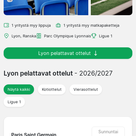
1 yritystä myy lippuja
1 yritystä myy matkapaketteja
Lyon, Ranska
Parc Olympique Lyonnais
Ligue 1
Lyon pelattavat ottelut
Lyon pelattavat ottelut
- 2026/2027
Näytä kaikki
Kotiottelut
Vierasottelut
Ligue 1
Sunnuntai
Paris Saint Germain