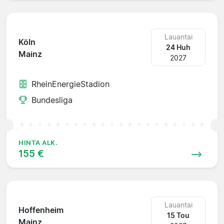
Lauantai
Köln
24 Huh
Mainz
2027
RheinEnergieStadion
Bundesliga
HINTA ALK.
155 €
Lauantai
Hoffenheim
15 Tou
Mainz