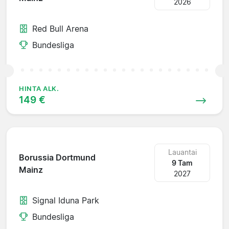
2026
Red Bull Arena
Bundesliga
HINTA ALK.
149 €
Lauantai
Borussia Dortmund
9 Tam
Mainz
2027
Signal Iduna Park
Bundesliga