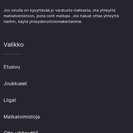
Jos sinulla on kysyttävää jo varatusta matkasta, ota yhteyttä
matkatoimistoon, josta ostit matkasi. Jos haluat ottaa yhteyttä
meihin, käytä yhteydenottolomakettamme.
Valikko
Etusivu
Joukkueet
Liigat
Matkatoimistoja