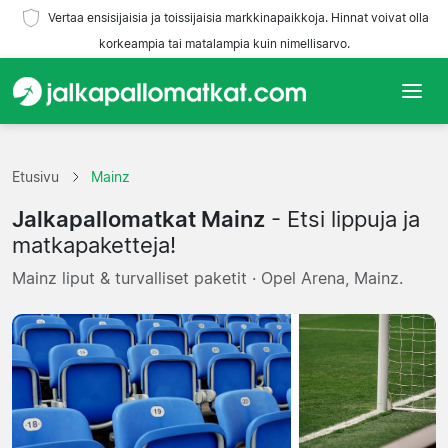
Vertaa ensisijaisia ja toissijaisia markkinapaikkoja. Hinnat voivat olla
korkeampia tai matalampia kuin nimellisarvo.
Etusivu
Etusivu
Mainz
Joukkueet
Jalkapallomatkat Mainz
- Etsi lippuja ja
Liigat
matkapaketteja!
Mainz liput & turvalliset paketit · Opel Arena, Mainz.
Matkatoimistoja