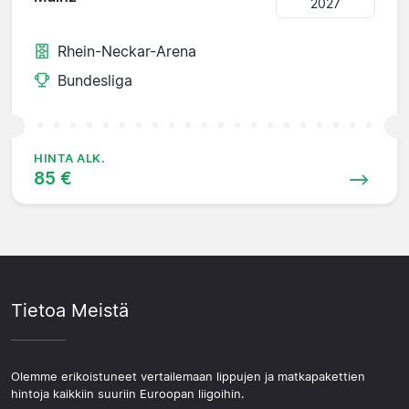
2027
Rhein-Neckar-Arena
Bundesliga
HINTA ALK.
85 €
Tietoa Meistä
Olemme erikoistuneet vertailemaan lippujen ja matkapakettien
hintoja kaikkiin suuriin Euroopan liigoihin.