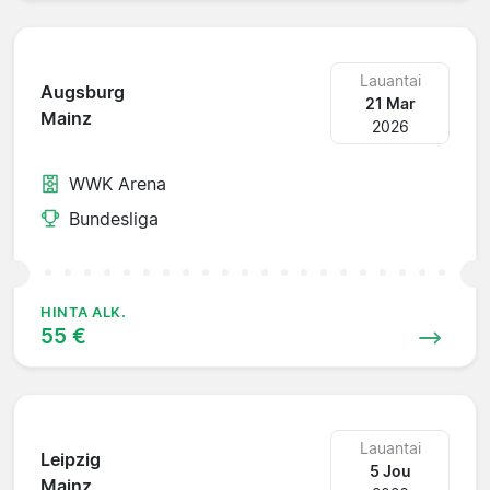
Lauantai
Augsburg
21 Mar
Mainz
2026
WWK Arena
Bundesliga
HINTA ALK.
55 €
Lauantai
Leipzig
5 Jou
Mainz