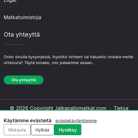
Matkatoimistoja
Ota yhteyttä
Onko sinulla kysymyksiä, löysitkö virheen tai haluatko vinkata meille
ottelusta? Täytä lomake, niin palaamme asiaan.
Ota yhteyttä
© 2026 Copyright Jalkapallomatkat.com ·
Tietoa
Meistä
·
Ota yhteyttä
·
Tietosuojakäytäntö
·
Käytämme evästeitä
evästekäytäntömme
Evästekäytäntö
·
Toimituksellinen käytäntö
Mukauta
Hylkää
Hyväksy