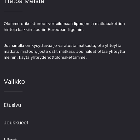
Tietoa Meistä
Olemme erikoistuneet vertailemaan lippujen ja matkapakettien
hintoja kaikkiin suuriin Euroopan liigoihin.
Jos sinulla on kysyttävää jo varatusta matkasta, ota yhteyttä
matkatoimistoon, josta ostit matkasi. Jos haluat ottaa yhteyttä
meihin, käytä yhteydenottolomakettamme.
Valikko
Etusivu
Joukkueet
Liigat