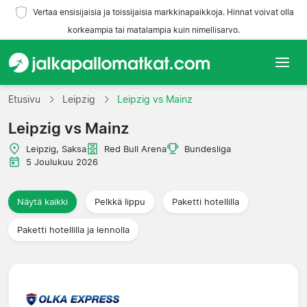
Vertaa ensisijaisia ja toissijaisia markkinapaikkoja. Hinnat voivat olla
korkeampia tai matalampia kuin nimellisarvo.
Etusivu
Etusivu
Leipzig
Leipzig vs Mainz
Leipzig vs Mainz
Joukkueet
Leipzig, Saksa
Red Bull Arena
Bundesliga
Liigat
5 Joulukuu 2026
Matkatoimistoja
Näytä kaikki
Pelkkä lippu
Paketti hotellilla
Paketti hotellilla ja lennolla