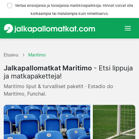
Vertaa ensisijaisia ja toissijaisia markkinapaikkoja. Hinnat voivat olla
korkeampia tai matalampia kuin nimellisarvo.
Etusivu
Etusivu
Maritimo
Joukkueet
Jalkapallomatkat Maritimo
- Etsi lippuja
Liigat
ja matkapaketteja!
Maritimo liput & turvalliset paketit · Estadio do
Matkatoimistoja
Maritimo, Funchal.