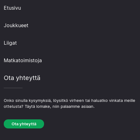
Etusivu
Joukkueet
Liigat
Matkatoimistoja
Ota yhteyttä
Onko sinulla kysymyksiä, löysitkö virheen tai haluatko vinkata meille
ottelusta? Täytä lomake, niin palaamme asiaan.
Ota yhteyttä