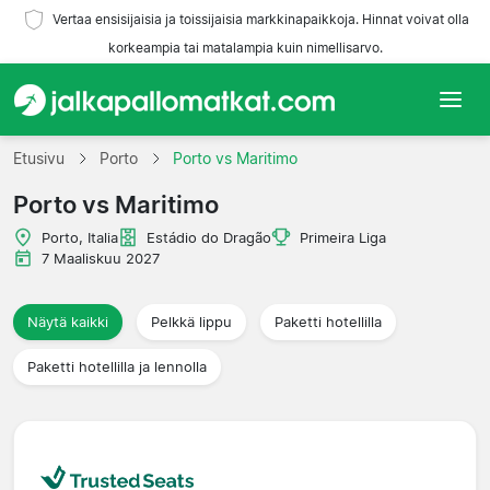
Vertaa ensisijaisia ja toissijaisia markkinapaikkoja. Hinnat voivat olla
korkeampia tai matalampia kuin nimellisarvo.
Etusivu
Etusivu
Porto
Porto vs Maritimo
Porto vs Maritimo
Joukkueet
Porto, Italia
Estádio do Dragão
Primeira Liga
Liigat
7 Maaliskuu 2027
Matkatoimistoja
Näytä kaikki
Pelkkä lippu
Paketti hotellilla
Paketti hotellilla ja lennolla