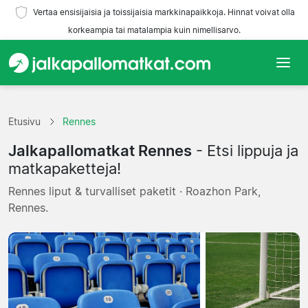
Vertaa ensisijaisia ja toissijaisia markkinapaikkoja. Hinnat voivat olla
korkeampia tai matalampia kuin nimellisarvo.
Etusivu
Etusivu
Rennes
Joukkueet
Jalkapallomatkat Rennes
- Etsi lippuja ja
Liigat
matkapaketteja!
Rennes liput & turvalliset paketit · Roazhon Park,
Matkatoimistoja
Rennes.