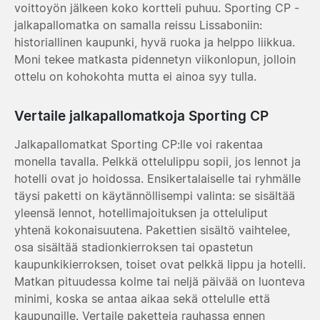
voittoyön jälkeen koko kortteli puhuu. Sporting CP -
jalkapallomatka on samalla reissu Lissaboniin:
historiallinen kaupunki, hyvä ruoka ja helppo liikkua.
Moni tekee matkasta pidennetyn viikonlopun, jolloin
ottelu on kohokohta mutta ei ainoa syy tulla.
Vertaile jalkapallomatkoja Sporting CP
Jalkapallomatkat Sporting CP:lle voi rakentaa
monella tavalla. Pelkkä ottelulippu sopii, jos lennot ja
hotelli ovat jo hoidossa. Ensikertalaiselle tai ryhmälle
täysi paketti on käytännöllisempi valinta: se sisältää
yleensä lennot, hotellimajoituksen ja otteluliput
yhtenä kokonaisuutena. Pakettien sisältö vaihtelee,
osa sisältää stadionkierroksen tai opastetun
kaupunkikierroksen, toiset ovat pelkkä lippu ja hotelli.
Matkan pituudessa kolme tai neljä päivää on luonteva
minimi, koska se antaa aikaa sekä ottelulle että
kaupungille. Vertaile paketteja rauhassa ennen