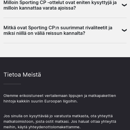
Milloin Sporting CP -ottelut ovat eniten kysyttyjä ja
Marquês de Pombal -alue, on käytännöllinen lähtökohta.
asemalla juuri ennen ottelua.
milloin kannattaa varata ajoissa?
Metroyhteys stadionille on suora ja kaupungin
nähtävyydet ovat kävelymatkan päässä. Arenan lähialue
Kysytyimmät ottelut ovat Benfica-derby sekä
on rauhallinen mutta kaukana kaupungin parhaista
Mitkä ovat Sporting CP:n suurimmat rivaliteetit ja
Champions League -kotipelit. Näihin on viisainta varata
ravintoloista ja baareista, joten ensikertalaiselle
miksi niillä on väliä reissun kannalta?
matka ja liput hyvissä ajoin, koska kansainvälinen
keskustan sijainti on selkeästi parempi valinta.
kiinnostus on suurta. Tavallisiin liigaotteluihin pienempiä
Sporting CP:n suurin rivaalijoukkue on Benfica, ja
vastustajia vastaan on yleensä enemmän saatavuutta.
Lissabon-derby on Iberian niemimaan intensiivisimpiä
Tarkista ottelukalenteri etukäteen ja rakenna matka
jalkapallotapahtumia. Tunnelma kaupungissa on
haluamasi ottelun ympärille.
erityinen jo päiviä ennen ottelua. Toinen merkittävä
Tietoa Meistä
vastustaja on Porto, jonka kanssa käydään taistoa
mestaruudesta. Reissun rakentaminen derbyn ympärille
on täysin eri kokemus kuin tavallinen liigapeli, ja moni
matkailija valitsee matkansa juuri tämän perusteella.
Olemme erikoistuneet vertailemaan lippujen ja matkapakettien
hintoja kaikkiin suuriin Euroopan liigoihin.
Jos sinulla on kysyttävää jo varatusta matkasta, ota yhteyttä
matkatoimistoon, josta ostit matkasi. Jos haluat ottaa yhteyttä
meihin, käytä yhteydenottolomakettamme.