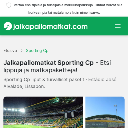
Vertaa ensisijaisia ja toissijaisia markkinapaikkoja. Hinnat voivat olla
korkeampia tai matalampia kuin nimellisarvo.
Etusivu
Etusivu
Sporting Cp
Joukkueet
Jalkapallomatkat Sporting Cp
- Etsi
Liigat
lippuja ja matkapaketteja!
Sporting Cp liput & turvalliset paketit · Estádio José
Matkatoimistoja
Alvalade, Lissabon.