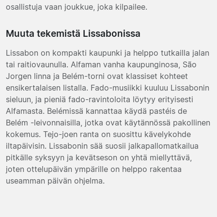
osallistuja vaan joukkue, joka kilpailee.
Muuta tekemistä Lissabonissa
Lissabon on kompakti kaupunki ja helppo tutkailla jalan
tai raitiovaunulla. Alfaman vanha kaupunginosa, São
Jorgen linna ja Belém-torni ovat klassiset kohteet
ensikertalaisen listalla. Fado-musiikki kuuluu Lissabonin
sieluun, ja pieniä fado-ravintoloita löytyy erityisesti
Alfamasta. Belémissä kannattaa käydä pastéis de
Belém -leivonnaisilla, jotka ovat käytännössä pakollinen
kokemus. Tejo-joen ranta on suosittu kävelykohde
iltapäivisin. Lissabonin sää suosii jalkapallomatkailua
pitkälle syksyyn ja kevätseson on yhtä miellyttävä,
joten ottelupäivän ympärille on helppo rakentaa
useamman päivän ohjelma.