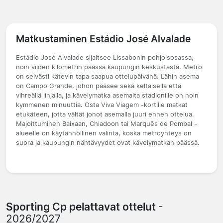
Matkustaminen Estádio José Alvalade
Estádio José Alvalade sijaitsee Lissabonin pohjoisosassa,
noin viiden kilometrin päässä kaupungin keskustasta. Metro
on selvästi kätevin tapa saapua ottelupäivänä. Lähin asema
on Campo Grande, johon pääsee sekä keltaisella että
vihreällä linjalla, ja kävelymatka asemalta stadionille on noin
kymmenen minuuttia. Osta Viva Viagem -kortille matkat
etukäteen, jotta vältät jonot asemalla juuri ennen ottelua.
Majoittuminen Baixaan, Chiadoon tai Marquês de Pombal -
alueelle on käytännöllinen valinta, koska metroyhteys on
suora ja kaupungin nähtävyydet ovat kävelymatkan päässä.
Sporting Cp pelattavat ottelut
-
2026/2027