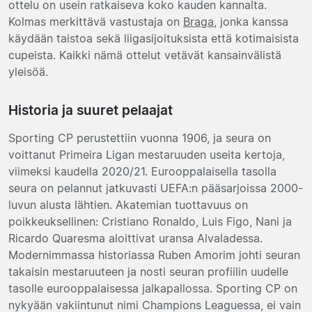
ottelu on usein ratkaiseva koko kauden kannalta.
Kolmas merkittävä vastustaja on
Braga
, jonka kanssa
käydään taistoa sekä liigasijoituksista että kotimaisista
cupeista. Kaikki nämä ottelut vetävät kansainvälistä
yleisöä.
Historia ja suuret pelaajat
Sporting CP perustettiin vuonna 1906, ja seura on
voittanut Primeira Ligan mestaruuden useita kertoja,
viimeksi kaudella 2020/21. Eurooppalaisella tasolla
seura on pelannut jatkuvasti UEFA:n pääsarjoissa 2000-
luvun alusta lähtien. Akatemian tuottavuus on
poikkeuksellinen: Cristiano Ronaldo, Luis Figo, Nani ja
Ricardo Quaresma aloittivat uransa Alvaladessa.
Modernimmassa historiassa Ruben Amorim johti seuran
takaisin mestaruuteen ja nosti seuran profiilin uudelle
tasolle eurooppalaisessa jalkapallossa. Sporting CP on
nykyään vakiintunut nimi Champions Leaguessa, ei vain