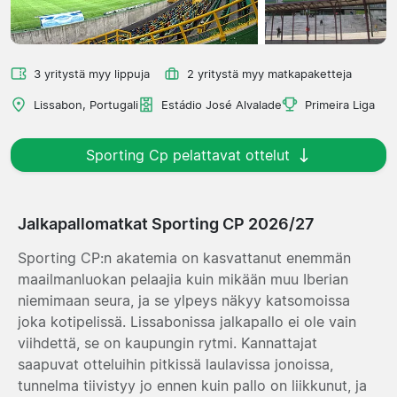
3 yritystä myy lippuja
2 yritystä myy matkapaketteja
Lissabon, Portugali
Estádio José Alvalade
Primeira Liga
Sporting Cp pelattavat ottelut
Jalkapallomatkat Sporting CP 2026/27
Sporting CP:n akatemia on kasvattanut enemmän
maailmanluokan pelaajia kuin mikään muu Iberian
niemimaan seura, ja se ylpeys näkyy katsomoissa
joka kotipelissä. Lissabonissa jalkapallo ei ole vain
viihdettä, se on kaupungin rytmi. Kannattajat
saapuvat otteluihin pitkissä laulavissa jonoissa,
tunnelma tiivistyy jo ennen kuin pallo on liikkunut, ja