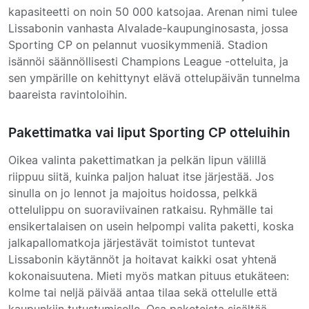
kapasiteetti on noin 50 000 katsojaa. Arenan nimi tulee
Lissabonin vanhasta Alvalade-kaupunginosasta, jossa
Sporting CP on pelannut vuosikymmeniä. Stadion
isännöi säännöllisesti Champions League -otteluita, ja
sen ympärille on kehittynyt elävä ottelupäivän tunnelma
baareista ravintoloihin.
Pakettimatka vai liput Sporting CP otteluihin
Oikea valinta pakettimatkan ja pelkän lipun välillä
riippuu siitä, kuinka paljon haluat itse järjestää. Jos
sinulla on jo lennot ja majoitus hoidossa, pelkkä
ottelulippu on suoraviivainen ratkaisu. Ryhmälle tai
ensikertalaisen on usein helpompi valita paketti, koska
jalkapallomatkoja järjestävät toimistot tuntevat
Lissabonin käytännöt ja hoitavat kaikki osat yhtenä
kokonaisuutena. Mieti myös matkan pituus etukäteen:
kolme tai neljä päivää antaa tilaa sekä ottelulle että
kaupunkiin tutustumiselle. Osa paketeista sisältää