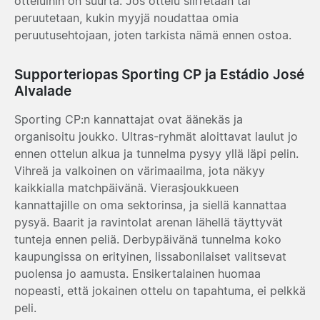
otteluihin on suurta. Jos ottelu siirretään tai
peruutetaan, kukin myyjä noudattaa omia
peruutusehtojaan, joten tarkista nämä ennen ostoa.
Supporteriopas Sporting CP ja Estádio José
Alvalade
Sporting CP:n kannattajat ovat äänekäs ja
organisoitu joukko. Ultras-ryhmät aloittavat laulut jo
ennen ottelun alkua ja tunnelma pysyy yllä läpi pelin.
Vihreä ja valkoinen on värimaailma, jota näkyy
kaikkialla matchpäivänä. Vierasjoukkueen
kannattajille on oma sektorinsa, ja siellä kannattaa
pysyä. Baarit ja ravintolat arenan lähellä täyttyvät
tunteja ennen peliä. Derbypäivänä tunnelma koko
kaupungissa on erityinen, lissabonilaiset valitsevat
puolensa jo aamusta. Ensikertalainen huomaa
nopeasti, että jokainen ottelu on tapahtuma, ei pelkkä
peli.