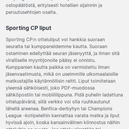
ostopäätöstä, erityisesti hotellien sijainnin ja
peruutusehtojen osalta.
Sporting CP liput
Sporting CP:n otteluliput voi hankkia suoraan
seuralta tai kumppaneidemme kautta. Suoraan
ostaminen edellyttää seuran jäsenyyttä, ja ilman sitä
viralliselle myyntijonolle pääsy ei onnistu.
Kumppanien kautta paikka on varmistettu ilman
jäsenvaatimusta, mikä on useimmille ulkomaalaisille
matkustajille käytännöllisin reitti. Liput toimitetaan
yleensä sähköisesti, joko PDF-muodossa
sähköpostiin tai mobiililippuna. Pidä puhelin ladattuna
ottelupäivänä, sillä verkko voi olla ruuhkautunut
lähellä areenaa. Benfica-derbyhyn tai Champions
League -kotipeleihin kannattaa varata matka ja liput
hyvissä ajoin, koska kansainvälinen kiinnostus näihin