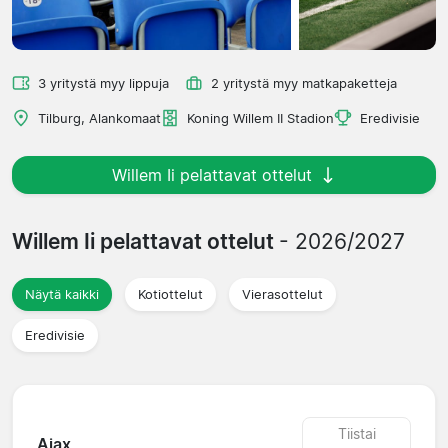
3 yritystä myy lippuja
2 yritystä myy matkapaketteja
Tilburg, Alankomaat
Koning Willem II Stadion
Eredivisie
Willem Ii pelattavat ottelut
Willem Ii pelattavat ottelut
- 2026/2027
Näytä kaikki
Kotiottelut
Vierasottelut
Eredivisie
Tiistai
Ajax