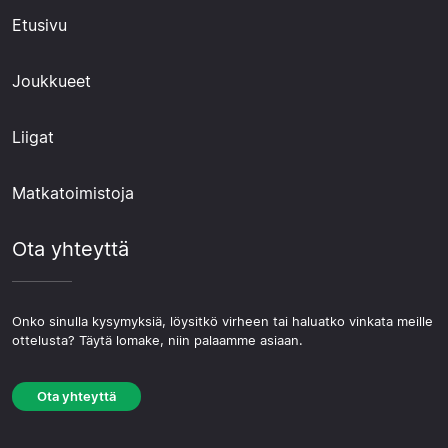
Etusivu
Joukkueet
Liigat
Matkatoimistoja
Ota yhteyttä
Onko sinulla kysymyksiä, löysitkö virheen tai haluatko vinkata meille
ottelusta? Täytä lomake, niin palaamme asiaan.
Ota yhteyttä