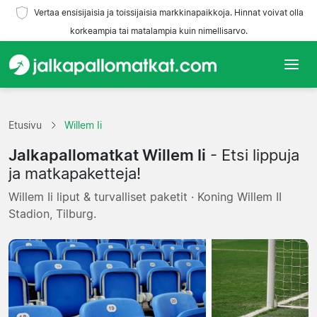
Vertaa ensisijaisia ja toissijaisia markkinapaikkoja. Hinnat voivat olla
korkeampia tai matalampia kuin nimellisarvo.
Etusivu
Etusivu
Willem Ii
Joukkueet
Jalkapallomatkat Willem Ii
- Etsi lippuja
Liigat
ja matkapaketteja!
Willem Ii liput & turvalliset paketit · Koning Willem II
Matkatoimistoja
Stadion, Tilburg.