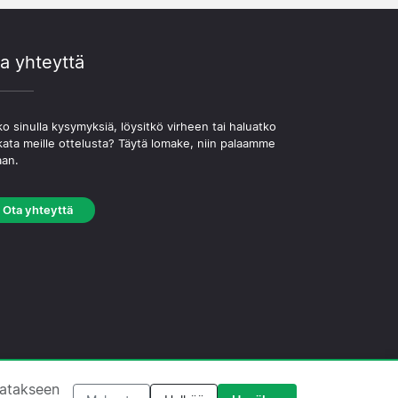
a yhteyttä
o sinulla kysymyksiä, löysitkö virheen tai haluatko
kata meille ottelusta? Täytä lomake, niin palaamme
aan.
Ota yhteyttä
västekäytäntö
·
Toimituksellinen käytäntö
tatakseen