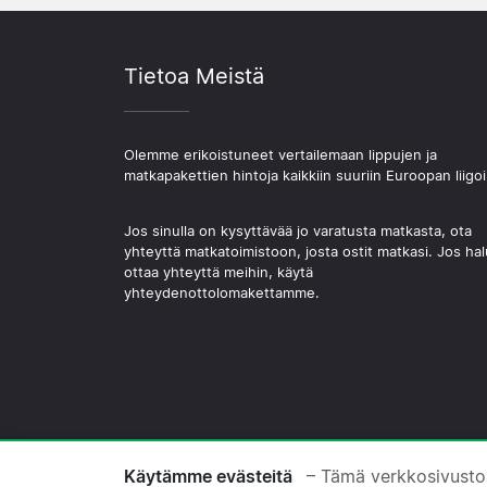
Tietoa Meistä
Olemme erikoistuneet vertailemaan lippujen ja
matkapakettien hintoja kaikkiin suuriin Euroopan liigoi
Jos sinulla on kysyttävää jo varatusta matkasta, ota
yhteyttä matkatoimistoon, josta ostit matkasi. Jos hal
ottaa yhteyttä meihin, käytä
yhteydenottolomakettamme.
© 2026 Copyright Jalkapallomatkat.com
Käytämme evästeitä
– Tämä verkkosivusto