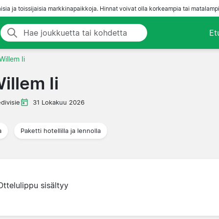
aisia ja toissijaisia markkinapaikkoja. Hinnat voivat olla korkeampia tai matalampi
Et
illem Ii
llem Ii
divisie
31 Lokakuu 2026
a
Paketti hotellilla ja lennolla
Ottelulippu sisältyy