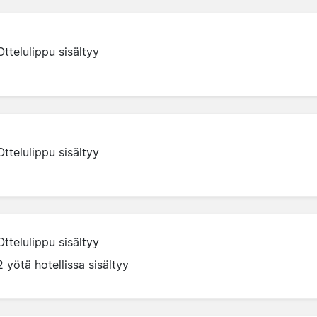
Ottelulippu sisältyy
Ottelulippu sisältyy
Ottelulippu sisältyy
2 yötä hotellissa sisältyy