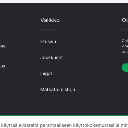
Valikko
Ot
Etusivu
Onk
hin.
vin
asi
Joukkueet
uat
Liigat
Matkatoimistoja
 ·
Tietoa Meistä
·
Ota yhteyttä
·
Tietosuojakäytäntö
·
E
 käyttää evästeitä parantaakseen käyttökokemustasi ja mi