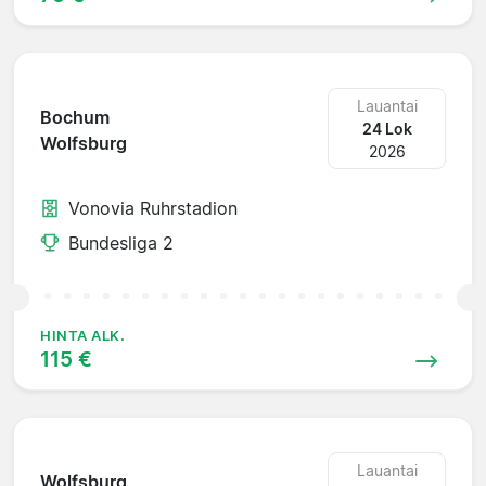
Lauantai
Bochum
24 Lok
Wolfsburg
2026
Vonovia Ruhrstadion
Bundesliga 2
HINTA ALK.
115 €
Lauantai
Wolfsburg