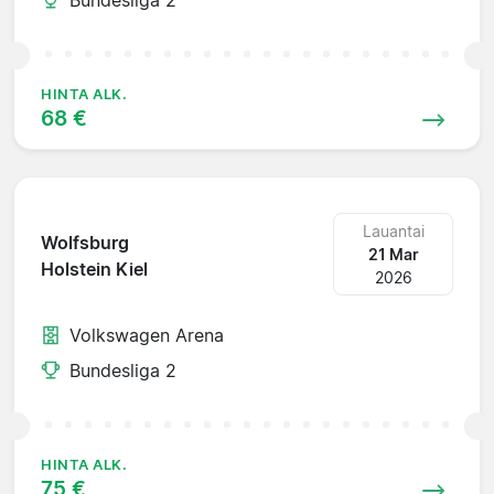
HINTA ALK.
68 €
Lauantai
Wolfsburg
21 Mar
Holstein Kiel
2026
Volkswagen Arena
Bundesliga 2
HINTA ALK.
75 €