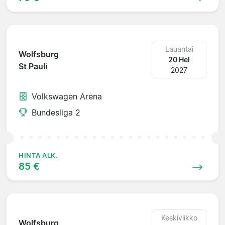
Lauantai
Wolfsburg
20 Hel
St Pauli
2027
Volkswagen Arena
Bundesliga 2
HINTA ALK.
85 €
Keskiviikko
Wolfsburg