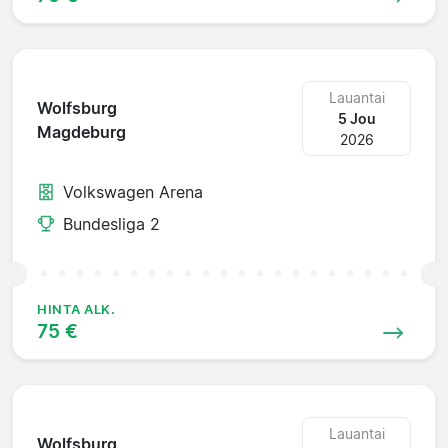
Lauantai
Wolfsburg
5 Jou
Magdeburg
2026
Volkswagen Arena
Bundesliga 2
HINTA ALK.
75 €
Lauantai
Wolfsburg