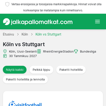
Vertaa ensisijaisia ja toissijaisia markkinapaikkoja. Hinnat voivat olla
korkeampia tai matalampia kuin nimellisarvo.
Etusivu
Etusivu
Köln
Köln vs Stuttgart
Köln vs Stuttgart
Joukkueet
Köln, Uusi-Seelanti
RheinEnergieStadion
Bundesliga
Liigat
30 Tammikuu 2027
Matkatoimistoja
Näytä kaikki
Pelkkä lippu
Paketti hotellilla
Paketti hotellilla ja lennolla