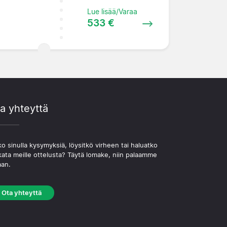
Lue lisää/Varaa
533 €
a yhteyttä
o sinulla kysymyksiä, löysitkö virheen tai haluatko
kata meille ottelusta? Täytä lomake, niin palaamme
aan.
Ota yhteyttä