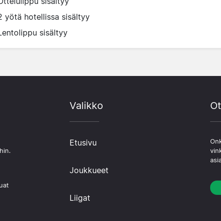
Ottelulippu sisältyy
2 yötä hotellissa sisältyy
Lentolippu sisältyy
Valikko
Ot
Etusivu
Onk
hin.
vin
asi
Joukkueet
uat
Liigat