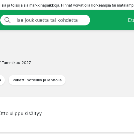
aisia ja toissijaisia markkinapaikkoja. Hinnat voivat olla korkeampia tai matalampi
Et
7 Tammikuu 2027
a
Paketti hotellilla ja lennolla
Ottelulippu sisältyy