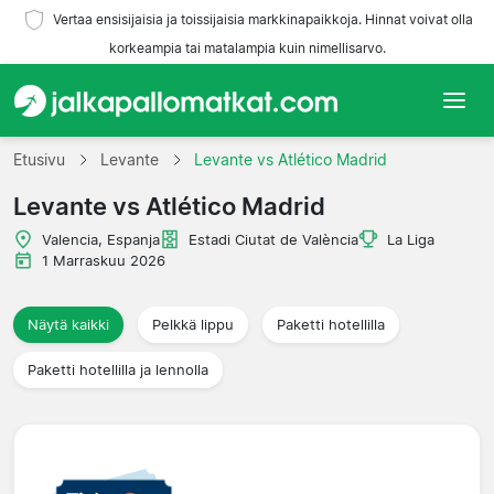
Vertaa ensisijaisia ja toissijaisia markkinapaikkoja. Hinnat voivat olla
korkeampia tai matalampia kuin nimellisarvo.
Etusivu
Etusivu
Levante
Levante vs Atlético Madrid
Levante vs Atlético Madrid
Joukkueet
Valencia, Espanja
Estadi Ciutat de València
La Liga
Liigat
1 Marraskuu 2026
Matkatoimistoja
Näytä kaikki
Pelkkä lippu
Paketti hotellilla
Paketti hotellilla ja lennolla