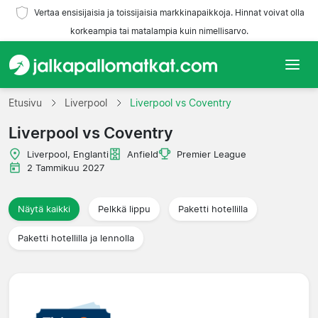
Vertaa ensisijaisia ja toissijaisia markkinapaikkoja. Hinnat voivat olla
korkeampia tai matalampia kuin nimellisarvo.
Etusivu
Etusivu
Liverpool
Liverpool vs Coventry
Liverpool vs Coventry
Joukkueet
Liverpool, Englanti
Anfield
Premier League
Liigat
2 Tammikuu 2027
Matkatoimistoja
Näytä kaikki
Pelkkä lippu
Paketti hotellilla
Paketti hotellilla ja lennolla