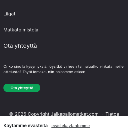
Liigat
Matkatoimistoja
Ota yhteyttä
Onko sinulla kysymyksiä, löysitkö virheen tai haluatko vinkata meille
ottelusta? Täytä lomake, niin palaamme asiaan.
Ota yhteyttä
© 2026 Copyright Jalkapallomatkat.com ·
Tietoa
Meistä
·
Ota yhteyttä
·
Tietosuojakäytäntö
·
Käytämme evästeitä
evästekäytäntömme
Evästekäytäntö
·
Toimituksellinen käytäntö