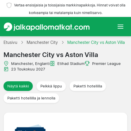
Vertaa ensisijaisia ja toissijaisia markkinapaikkoja. Hinnat voivat olla
korkeampia tai matalampia kuin nimellisarvo.
Etusivu
Etusivu
Manchester City
Manchester City vs Aston Villa
Manchester City vs Aston Villa
Joukkueet
Manchester, Englanti
Etihad Stadium
Premier League
Liigat
23 Toukokuu 2027
Matkatoimistoja
Näytä kaikki
Pelkkä lippu
Paketti hotellilla
Paketti hotellilla ja lennolla