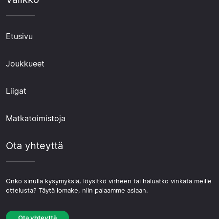
Etusivu
Joukkueet
Liigat
Matkatoimistoja
Ota yhteyttä
Onko sinulla kysymyksiä, löysitkö virheen tai haluatko vinkata meille
ottelusta? Täytä lomake, niin palaamme asiaan.
Ota yhteyttä