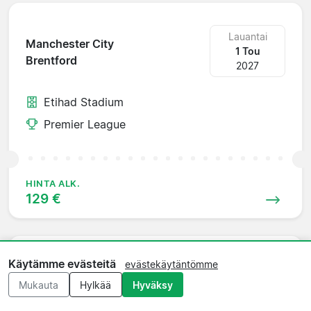
Lauantai
Manchester City
1 Tou
Brentford
2027
Etihad Stadium
Premier League
HINTA ALK.
129 €
Käytämme evästeitä
evästekäytäntömme
Lauantai
Manchester City
8 Tou
Mukauta
Hylkää
Hyväksy
Liverpool
2027