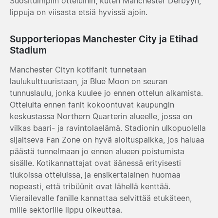
Suosituimpiin otteluihin, kuten Manchester Derbyyn,
lippuja on viisasta etsiä hyvissä ajoin.
Supporteriopas Manchester City ja Etihad
Stadium
Manchester Cityn kotifanit tunnetaan
laulukulttuuristaan, ja Blue Moon on seuran
tunnuslaulu, jonka kuulee jo ennen ottelun alkamista.
Otteluita ennen fanit kokoontuvat kaupungin
keskustassa Northern Quarterin alueelle, jossa on
vilkas baari- ja ravintolaelämä. Stadionin ulkopuolella
sijaitseva Fan Zone on hyvä aloituspaikka, jos haluaa
päästä tunnelmaan jo ennen alueen poistumista
sisälle. Kotikannattajat ovat äänessä erityisesti
tiukoissa otteluissa, ja ensikertalainen huomaa
nopeasti, että tribüünit ovat lähellä kenttää.
Vierailevalle fanille kannattaa selvittää etukäteen,
mille sektorille lippu oikeuttaa.