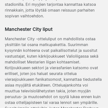
stadionilla. Eri myyjien tarjontaa kannattaa katsoa
rinnakkain, jotta löytää omaan reissuun parhaiten
sopivan vaihtoehdon.
Manchester City liput
Manchester City -otteluliput on mahdollista ostaa
yksittäin tai osana matkupakettia. Suurimman
kysynnän kohteena ovat paikallisottelut ja suositut
vastustajat, kuten kärkijoukkueet Valioliigassa sekä
mahdolliset Mestarien liigan kohtaamiset.
Kotijoukkueen sektori ja vierasfanien katsomo ovat
erilliset, joten jos haluat seurata ottelua
vierasjoukkueen fanikatsomost, kannattaa tiedustella
asiaa myyjältä etukäteen. Otteluajankohta voi
muuttua televisiolähetysten takia, joten myyjän
peruutus- ja muutosehdot on syytä lukea ennen kuin
ostaa ottelijapisteen tai varaa lennot sen ympärille.