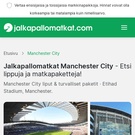
Vertaa ensisijaisia ja toissijaisia markkinapaikkoja. Hinnat voivat olla
korkeampia tai matalampia kuin nimellisarvo.
Etusivu
Etusivu
Manchester City
Joukkueet
Jalkapallomatkat Manchester City
- Etsi
Liigat
lippuja ja matkapaketteja!
Manchester City liput & turvalliset paketit · Etihad
Matkatoimistoja
Stadium, Manchester.