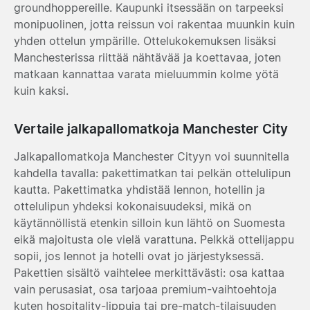
groundhoppereille. Kaupunki itsessään on tarpeeksi
monipuolinen, jotta reissun voi rakentaa muunkin kuin
yhden ottelun ympärille. Ottelukokemuksen lisäksi
Manchesterissa riittää nähtävää ja koettavaa, joten
matkaan kannattaa varata mieluummin kolme yötä
kuin kaksi.
Vertaile jalkapallomatkoja Manchester City
Jalkapallomatkoja Manchester Cityyn voi suunnitella
kahdella tavalla: pakettimatkan tai pelkän ottelulipun
kautta. Pakettimatka yhdistää lennon, hotellin ja
ottelulipun yhdeksi kokonaisuudeksi, mikä on
käytännöllistä etenkin silloin kun lähtö on Suomesta
eikä majoitusta ole vielä varattuna. Pelkkä ottelijappu
sopii, jos lennot ja hotelli ovat jo järjestyksessä.
Pakettien sisältö vaihtelee merkittävästi: osa kattaa
vain perusasiat, osa tarjoaa premium-vaihtoehtoja
kuten hospitality-lippuja tai pre-match-tilaisuuden