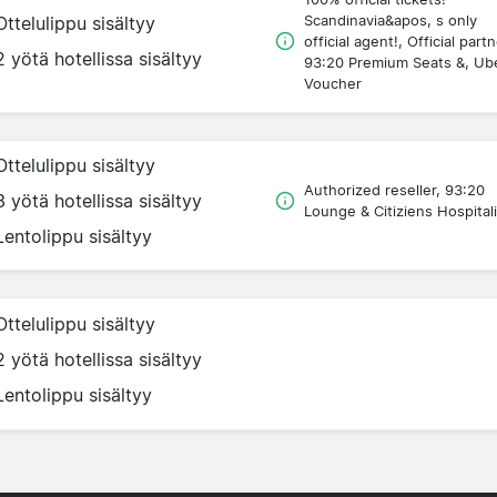
Scandinavia&apos, s only
Ottelulippu sisältyy
official agent!, Official partn
2 yötä hotellissa sisältyy
93:20 Premium Seats &, Ub
Voucher
Ottelulippu sisältyy
Authorized reseller, 93:20
3 yötä hotellissa sisältyy
Lounge & Citiziens Hospitali
Lentolippu sisältyy
Ottelulippu sisältyy
2 yötä hotellissa sisältyy
Lentolippu sisältyy