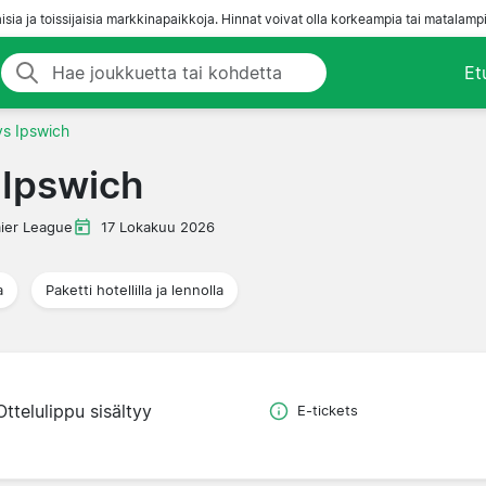
aisia ja toissijaisia markkinapaikkoja. Hinnat voivat olla korkeampia tai matalampi
Et
vs Ipswich
 Ipswich
ier League
17 Lokakuu 2026
a
Paketti hotellilla ja lennolla
Ottelulippu sisältyy
E-tickets