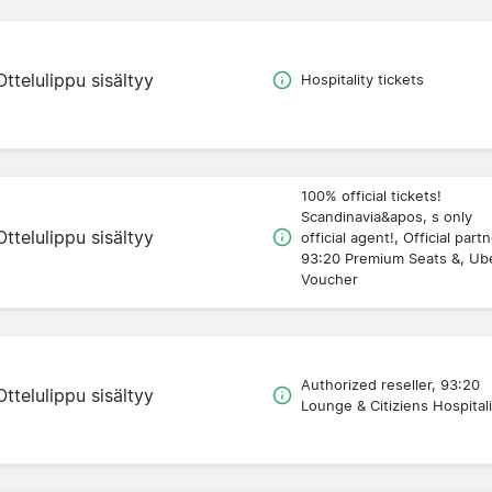
Ottelulippu sisältyy
Hospitality tickets
100% official tickets!
Scandinavia&apos, s only
Ottelulippu sisältyy
official agent!, Official partn
93:20 Premium Seats &, Ub
Voucher
Authorized reseller, 93:20
Ottelulippu sisältyy
Lounge & Citiziens Hospitali