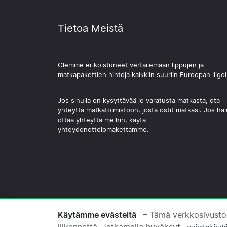
Tietoa Meistä
Olemme erikoistuneet vertailemaan lippujen ja
matkapakettien hintoja kaikkiin suuriin Euroopan liigoi
Jos sinulla on kysyttävää jo varatusta matkasta, ota
yhteyttä matkatoimistoon, josta ostit matkasi. Jos hal
ottaa yhteyttä meihin, käytä
yhteydenottolomakettamme.
© 2026 Copyright Jalkapallomatkat.com
Käytämme evästeitä
– Tämä verkkosivusto