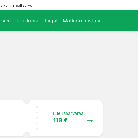
a kuin nimellisarvo.
usivu
Joukkueet
Liigat
Matkatoimistoja
Lue lisää/Varaa
119 €