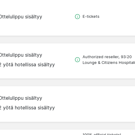
Ottelulippu sisältyy
E-tickets
Ottelulippu sisältyy
Authorized reseller, 93:20
Lounge & Citiziens Hospitali
2 yötä hotellissa sisältyy
Ottelulippu sisältyy
2 yötä hotellissa sisältyy
100% official tickets!