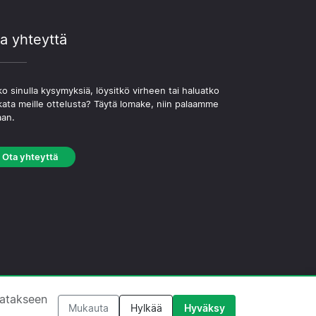
a yhteyttä
o sinulla kysymyksiä, löysitkö virheen tai haluatko
kata meille ottelusta? Täytä lomake, niin palaamme
aan.
Ota yhteyttä
västekäytäntö
·
Toimituksellinen käytäntö
tatakseen
Mukauta
Hylkää
Hyväksy