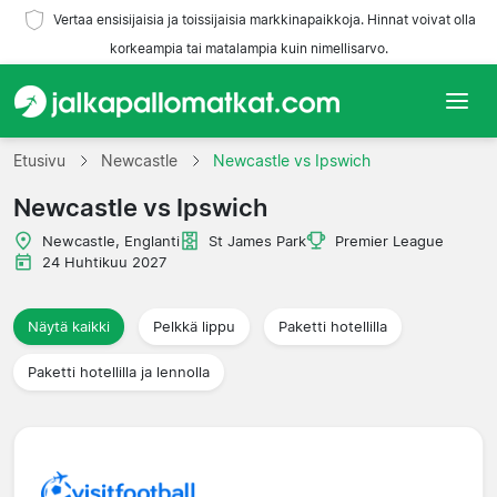
Vertaa ensisijaisia ja toissijaisia markkinapaikkoja. Hinnat voivat olla
korkeampia tai matalampia kuin nimellisarvo.
Etusivu
Etusivu
Newcastle
Newcastle vs Ipswich
Newcastle vs Ipswich
Joukkueet
Newcastle, Englanti
St James Park
Premier League
Liigat
24 Huhtikuu 2027
Matkatoimistoja
Näytä kaikki
Pelkkä lippu
Paketti hotellilla
Paketti hotellilla ja lennolla