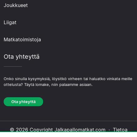
Joukkueet
Liigat
Matkatoimistoja
Ota yhteyttä
Onko sinulla kysymyksiä, löysitkö virheen tai haluatko vinkata meille
ottelusta? Täytä lomake, niin palaamme asiaan.
Ota yhteyttä
© 2026 Copyright Jalkapallomatkat.com ·
Tietoa
Meistä
·
Ota yhteyttä
·
Tietosuojakäytäntö
·