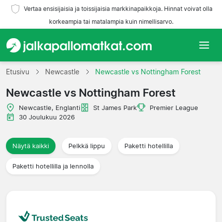
Vertaa ensisijaisia ja toissijaisia markkinapaikkoja. Hinnat voivat olla
korkeampia tai matalampia kuin nimellisarvo.
Etusivu
Etusivu
Newcastle
Newcastle vs Nottingham Forest
Newcastle vs Nottingham Forest
Joukkueet
Newcastle, Englanti
St James Park
Premier League
Liigat
30 Joulukuu 2026
Matkatoimistoja
Näytä kaikki
Pelkkä lippu
Paketti hotellilla
Paketti hotellilla ja lennolla