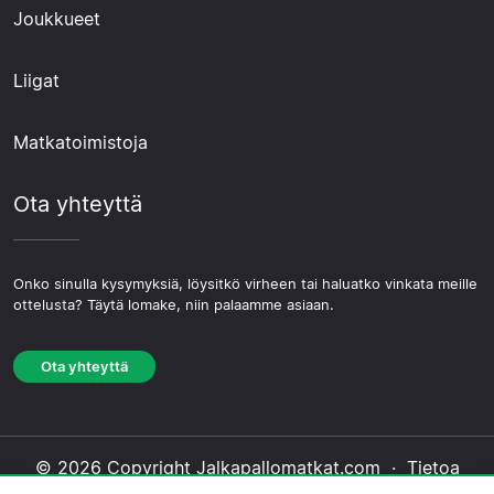
Joukkueet
Liigat
Matkatoimistoja
Ota yhteyttä
Onko sinulla kysymyksiä, löysitkö virheen tai haluatko vinkata meille
ottelusta? Täytä lomake, niin palaamme asiaan.
Ota yhteyttä
© 2026 Copyright Jalkapallomatkat.com ·
Tietoa
Meistä
·
Ota yhteyttä
·
Tietosuojakäytäntö
·