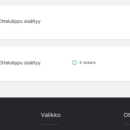
Ottelulippu sisältyy
Ottelulippu sisältyy
E-tickets
Valikko
Ot