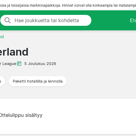
aisia ja toissijaisia markkinapaikkoja. Hinnat voivat olla korkeampia tai matalampi
Et
nd
erland
r League
5 Joulukuu 2026
a
Paketti hotellilla ja lennolla
Ottelulippu sisältyy