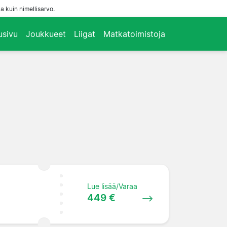
a kuin nimellisarvo.
usivu
Joukkueet
Liigat
Matkatoimistoja
Lue lisää/Varaa
449 €