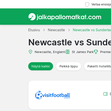
Vertaa ensisij
Etusivu
Newcastle
Newcastle vs Sunderla
Newcastle vs Sund
Newcastle, Englanti
St James Park
Premie
Näytä kaikki
Pelkkä lippu
Paketti hotellill