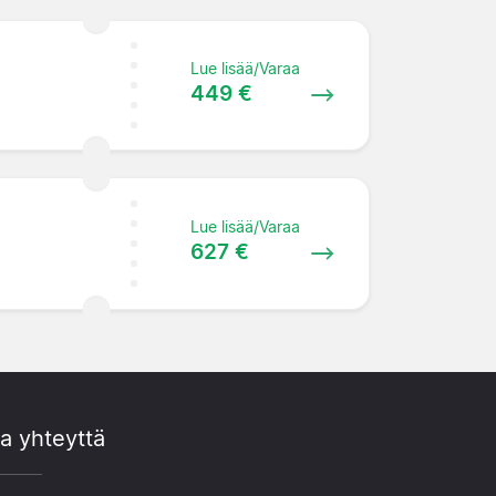
Lue lisää/Varaa
449 €
Lue lisää/Varaa
627 €
a yhteyttä