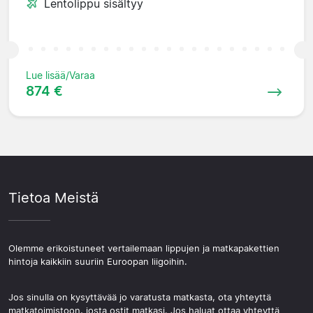
Lentolippu sisältyy
Lue lisää/Varaa
874 €
Tietoa Meistä
Olemme erikoistuneet vertailemaan lippujen ja matkapakettien
hintoja kaikkiin suuriin Euroopan liigoihin.
Jos sinulla on kysyttävää jo varatusta matkasta, ota yhteyttä
matkatoimistoon, josta ostit matkasi. Jos haluat ottaa yhteyttä