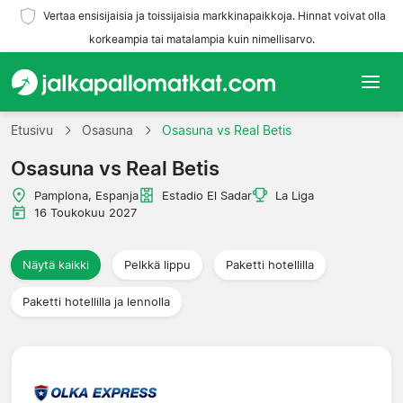
Vertaa ensisijaisia ja toissijaisia markkinapaikkoja. Hinnat voivat olla
korkeampia tai matalampia kuin nimellisarvo.
Etusivu
Etusivu
Osasuna
Osasuna vs Real Betis
Osasuna vs Real Betis
Joukkueet
Pamplona, Espanja
Estadio El Sadar
La Liga
Liigat
16 Toukokuu 2027
Matkatoimistoja
Näytä kaikki
Pelkkä lippu
Paketti hotellilla
Paketti hotellilla ja lennolla