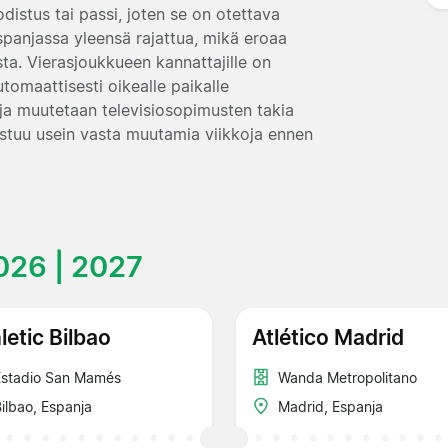
distus tai passi, joten se on otettava
panjassa yleensä rajattua, mikä eroaa
sta. Vierasjoukkueen kannattajille on
tomaattisesti oikealle paikalle
uja muutetaan televisiosopimusten takia
hvistuu usein vasta muutamia viikkoja ennen
026 | 2027
letic Bilbao
Atlético Madrid
Estadio San Mamés
Wanda Metropolitano
ilbao, Espanja
Madrid, Espanja