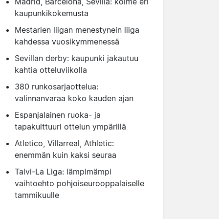
Madrid, Barcelona, Sevilla: kolme eri
kaupunkikokemusta
Mestarien liigan menestynein liiga
kahdessa vuosikymmenessä
Sevillan derby: kaupunki jakautuu
kahtia otteluviikolla
380 runkosarjaottelua:
valinnanvaraa koko kauden ajan
Espanjalainen ruoka- ja
tapakulttuuri ottelun ympärillä
Atletico, Villarreal, Athletic:
enemmän kuin kaksi seuraa
Talvi-La Liga: lämpimämpi
vaihtoehto pohjoiseurooppalaiselle
tammikuulle