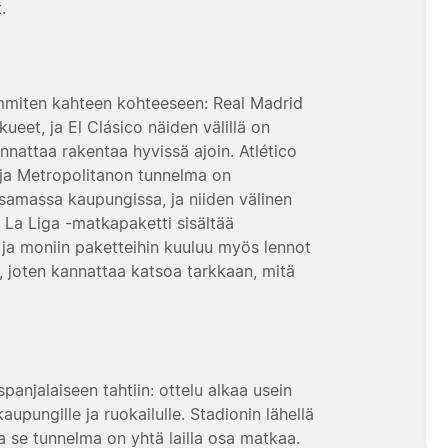
.
immiten kahteen kohteeseen:
Real Madrid
eet, ja El Clásico näiden välillä on
annattaa rakentaa hyvissä ajoin.
Atlético
ja Metropolitanon tunnelma on
samassa kaupungissa, ja niiden välinen
 La Liga -matkapaketti sisältää
n, ja moniin paketteihin kuuluu myös lennot
, joten kannattaa katsoa tarkkaan, mitä
panjalaiseen tahtiin: ottelu alkaa usein
aupungille ja ruokailulle. Stadionin lähellä
ja se tunnelma on yhtä lailla osa matkaa.