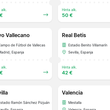
 alk.
Hinta alk.
 €
50 €
o Vallecano
Real Betis
Campo de Fútbol de Vallecas
Estadio Benito Villamarín
adrid, Espanja
Sevilla, Espanja
 alk.
Hinta alk.
 €
42 €
illa
Valencia
Estadio Ramón Sánchez Pizjuán
Mestalla
evilla, Espanja
Valencia, Espanja