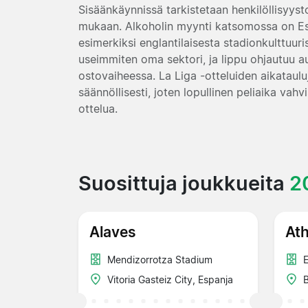
Sisäänkäynnissä tarkistetaan henkilöllisyysto
mukaan. Alkoholin myynti katsomossa on Es
esimerkiksi englantilaisesta stadionkulttuuri
useimmiten oma sektori, ja lippu ohjautuu au
ostovaiheessa. La Liga -otteluiden aikataul
säännöllisesti, joten lopullinen peliaika va
ottelua.
Suosittuja joukkueita
2
Alaves
Ath
Mendizorrotza Stadium
Vitoria Gasteiz City, Espanja
B