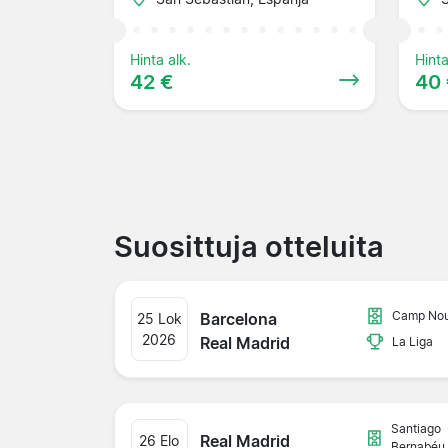
Hinta alk.
Hinta
42 €
40
Suosittuja otteluita
Camp No
Barcelona
25 Lok
2026
Real Madrid
La Liga
Santiago
Real Madrid
26 Elo
Bernabéu