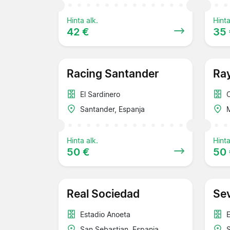
Hinta alk.
Hinta
42 €
35
Racing Santander
Ray
El Sardinero
Santander, Espanja
M
Hinta alk.
Hinta
50 €
50
Real Sociedad
Sev
Estadio Anoeta
San Sebastian, Espanja
S