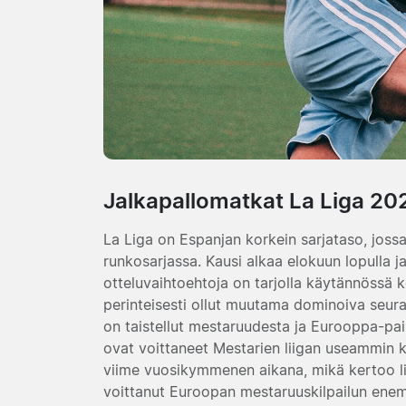
Jalkapallomatkat La Liga 20
La Liga on Espanjan korkein sarjataso, joss
runkosarjassa. Kausi alkaa elokuun lopulla j
otteluvaihtoehtoja on tarjolla käytännössä 
perinteisesti ollut muutama dominoiva seur
on taistellut mestaruudesta ja Eurooppa-paik
ovat voittaneet Mestarien liigan useammin
viime vuosikymmenen aikana, mikä kertoo li
voittanut Euroopan mestaruuskilpailun ene