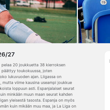
26/27
a pelaa 20 joukkuetta 38 kierroksen
a päättyy toukokuussa, joten
koko lukuvuoden ajan. Liigassa on
a, mutta viime kausina useampi joukkue
oista loppuun asti. Espanjalaiset seurat
 kuin minkään muun maan seurat kahden
igan yleisestä tasosta. Espanja on myös
mmän kuin mikään muu maa, ja La Liga on