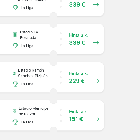
339 €
La Liga
Estadio La
Hinta alk.
Rosaleda
339 €
La Liga
Estadio Ramón
Hinta alk.
Sánchez Pizjuán
229 €
La Liga
Estadio Municipal
Hinta alk.
de Riazor
151 €
La Liga