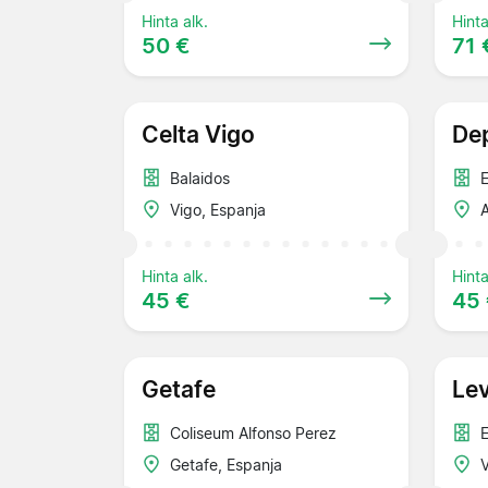
Hinta alk.
Hinta
50 €
71 
Celta Vigo
Dep
Balaidos
E
Vigo, Espanja
A
Hinta alk.
Hinta
45 €
45
Getafe
Le
Coliseum Alfonso Perez
E
Getafe, Espanja
V