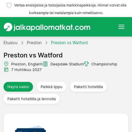
Vertaa ensisijaisia ja toissijaisia markkinapaikkoja. Hinnat voivat olla
korkeampia tai matalampia kuin nimellisarvo.
Etusivu
Etusivu
Preston
Preston vs Watford
Preston vs Watford
Joukkueet
Preston, Englanti
Deepdale Stadium
Championship
Liigat
7 Huhtikuu 2027
Matkatoimistoja
Näytä kaikki
Pelkkä lippu
Paketti hotellilla
Paketti hotellilla ja lennolla