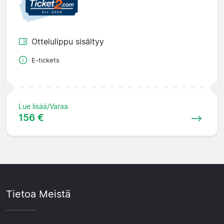
Ottelulippu sisältyy
E-tickets
Lue lisää/Varaa
156 €
Tietoa Meistä