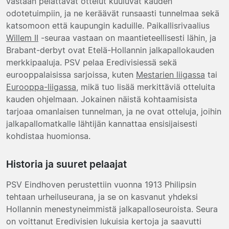
vastaan pelattavat ottelut kuuluvat kauden
odotetuimpiin, ja ne keräävät runsaasti tunnelmaa sekä
katsomoon että kaupungin kaduille. Paikallisrivaalius
Willem II
-seuraa vastaan on maantieteellisesti lähin, ja
Brabant-derbyt ovat Etelä-Hollannin jalkapallokauden
merkkipaaluja. PSV pelaa Eredivisiessä sekä
eurooppalaisissa sarjoissa, kuten
Mestarien liigassa
tai
Eurooppa-liigassa
, mikä tuo lisää merkittäviä otteluita
kauden ohjelmaan. Jokainen näistä kohtaamisista
tarjoaa omanlaisen tunnelman, ja ne ovat otteluja, joihin
jalkapallomatkalle lähtijän kannattaa ensisijaisesti
kohdistaa huomionsa.
Historia ja suuret pelaajat
PSV Eindhoven perustettiin vuonna 1913 Philipsin
tehtaan urheiluseurana, ja se on kasvanut yhdeksi
Hollannin menestyneimmistä jalkapalloseuroista. Seura
on voittanut Eredivisien lukuisia kertoja ja saavutti