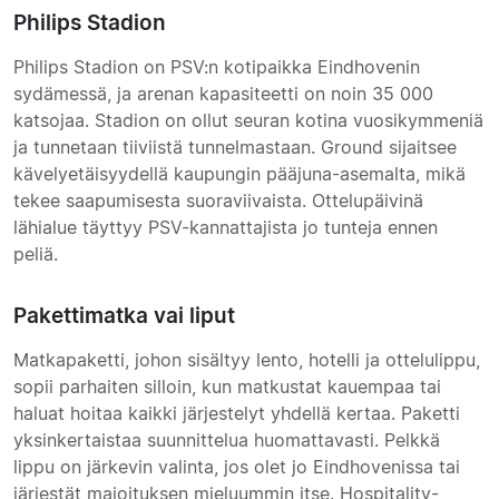
Philips Stadion
Philips Stadion on PSV:n kotipaikka Eindhovenin
sydämessä, ja arenan kapasiteetti on noin 35 000
katsojaa. Stadion on ollut seuran kotina vuosikymmeniä
ja tunnetaan tiiviistä tunnelmastaan. Ground sijaitsee
kävelyetäisyydellä kaupungin pääjuna-asemalta, mikä
tekee saapumisesta suoraviivaista. Ottelupäivinä
lähialue täyttyy PSV-kannattajista jo tunteja ennen
peliä.
Pakettimatka vai liput
Matkapaketti, johon sisältyy lento, hotelli ja ottelulippu,
sopii parhaiten silloin, kun matkustat kauempaa tai
haluat hoitaa kaikki järjestelyt yhdellä kertaa. Paketti
yksinkertaistaa suunnittelua huomattavasti. Pelkkä
lippu on järkevin valinta, jos olet jo Eindhovenissa tai
järjestät majoituksen mieluummin itse. Hospitality-