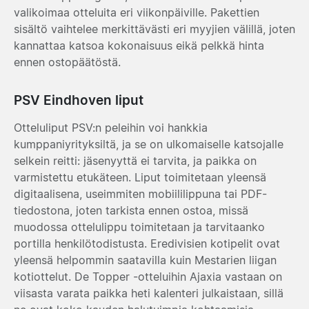
valikoimaa otteluita eri viikonpäiville. Pakettien
sisältö vaihtelee merkittävästi eri myyjien välillä, joten
kannattaa katsoa kokonaisuus eikä pelkkä hinta
ennen ostopäätöstä.
PSV Eindhoven liput
Otteluliput PSV:n peleihin voi hankkia
kumppaniyrityksiltä, ja se on ulkomaiselle katsojalle
selkein reitti: jäsenyyttä ei tarvita, ja paikka on
varmistettu etukäteen. Liput toimitetaan yleensä
digitaalisena, useimmiten mobiililippuna tai PDF-
tiedostona, joten tarkista ennen ostoa, missä
muodossa ottelulippu toimitetaan ja tarvitaanko
portilla henkilötodistusta. Eredivisien kotipelit ovat
yleensä helpommin saatavilla kuin Mestarien liigan
kotiottelut. De Topper -otteluihin Ajaxia vastaan on
viisasta varata paikka heti kalenteri julkaistaan, sillä