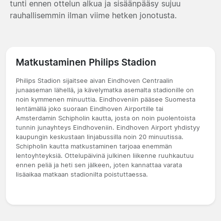
tunti ennen ottelun alkua ja sisäänpääsy sujuu
rauhallisemmin ilman viime hetken jonotusta.
Matkustaminen Philips Stadion
Philips Stadion sijaitsee aivan Eindhoven Centraalin
junaaseman lähellä, ja kävelymatka asemalta stadionille on
noin kymmenen minuuttia. Eindhoveniin pääsee Suomesta
lentämällä joko suoraan Eindhoven Airportille tai
Amsterdamin Schipholin kautta, josta on noin puolentoista
tunnin junayhteys Eindhoveniin. Eindhoven Airport yhdistyy
kaupungin keskustaan linjabussilla noin 20 minuutissa.
Schipholin kautta matkustaminen tarjoaa enemmän
lentoyhteyksiä. Ottelupäivinä julkinen liikenne ruuhkautuu
ennen peliä ja heti sen jälkeen, joten kannattaa varata
lisäaikaa matkaan stadionilta poistuttaessa.