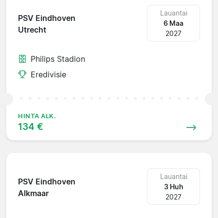
Lauantai
PSV Eindhoven
6 Maa
Utrecht
2027
Philips Stadion
Eredivisie
HINTA ALK.
134 €
Lauantai
PSV Eindhoven
3 Huh
Alkmaar
2027