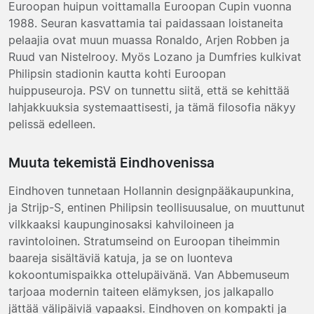
Euroopan huipun voittamalla Euroopan Cupin vuonna
1988. Seuran kasvattamia tai paidassaan loistaneita
pelaajia ovat muun muassa Ronaldo, Arjen Robben ja
Ruud van Nistelrooy. Myös Lozano ja Dumfries kulkivat
Philipsin stadionin kautta kohti Euroopan
huippuseuroja. PSV on tunnettu siitä, että se kehittää
lahjakkuuksia systemaattisesti, ja tämä filosofia näkyy
pelissä edelleen.
Muuta tekemistä Eindhovenissa
Eindhoven tunnetaan Hollannin designpääkaupunkina,
ja Strijp-S, entinen Philipsin teollisuusalue, on muuttunut
vilkkaaksi kaupunginosaksi kahviloineen ja
ravintoloinen. Stratumseind on Euroopan tiheimmin
baareja sisältäviä katuja, ja se on luonteva
kokoontumispaikka ottelupäivänä. Van Abbemuseum
tarjoaa modernin taiteen elämyksen, jos jalkapallo
jättää välipäiviä vapaaksi. Eindhoven on kompakti ja