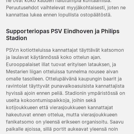
ne ovat koko kauden halutuimpia kohtaamisia.
Peruutusehdot vaihtelevat myyjäkohtaisesti, joten ne
kannattaa lukea ennen lopullista ostopäätöstä.
Supporteriopas PSV Eindhoven ja Philips
Stadion
PSV:n kotiotteluissa kannattajat täyttävät katsomon
ja laulavat käytännössä koko ottelun ajan.
Eurooppalaiset illat tuovat erityisen latauksen, ja
Mestarien liigan otteluissa tunnelma nousee aivan
omalle tasolleen. Ottelupäivänä kaupungin baarit ja
ravintolat täyttyvät punavalkoasuisista kannattajista
hyvissä ajoin ennen peliä. Stadionin ympäristössä on
useita kokoontumispaikkoja, joihin sekä
kotijoukkueen että vierasjoukkueen kannattajat
hakeutuvat ennen ottelua, mutta vierasjoukkueen
fanikatsomo on yleensä erikseen organisoitu. Saavu
paikalle ajoissa, sillä portit aukeavat yleensä noin