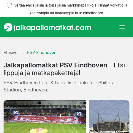
Vertaa ensisijaisia ja toissijaisia markkinapaikkoja. Hinnat voivat olla
korkeampia tai matalampia kuin nimellisarvo.
Etusivu
Etusivu
PSV Eindhoven
Joukkueet
Jalkapallomatkat PSV Eindhoven
- Etsi
Liigat
lippuja ja matkapaketteja!
PSV Eindhoven liput & turvalliset paketit · Philips
Matkatoimistoja
Stadion, Eindhoven.