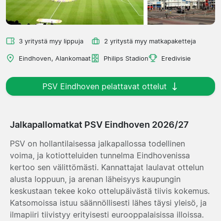
3 yritystä myy lippuja
2 yritystä myy matkapaketteja
Eindhoven, Alankomaat
Philips Stadion
Eredivisie
PSV Eindhoven pelattavat ottelut
Jalkapallomatkat PSV Eindhoven 2026/27
PSV on hollantilaisessa jalkapallossa todellinen
voima, ja kotiotteluiden tunnelma Eindhovenissa
kertoo sen välittömästi. Kannattajat laulavat ottelun
alusta loppuun, ja arenan läheisyys kaupungin
keskustaan tekee koko ottelupäivästä tiivis kokemus.
Katsomoissa istuu säännöllisesti lähes täysi yleisö, ja
ilmapiiri tiivistyy erityisesti eurooppalaisissa illoissa.