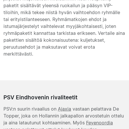
paketit sisältävät yleensä ruokailun ja pääsyn VIP-
tiloihin, mikä tekee niistä hyvän vaihtoehdon ryhmälle
tai erityistilanteeseen. Ryhmämatkojen ehdot ja
istumajärjestelyt vaihtelevat myyjäkohtaisesti, joten
ryhmäpaketit kannattaa tarkistaa erikseen. Vertaile aina
pakettien sisältöä kokonaisuutena: kuljetukset,
peruutusehdot ja maksutavat voivat erota
merkittävästi.
PSV Eindhovenin rivaliteetit
PSV:n suurin rivaalius on
Ajaxia
vastaan pelattava De
Topper, joka on Hollannin jalkapallon arvostetuin ottelu
ja aina latautunut kohtaaminen. Myös
Feyenoordia