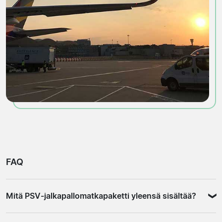
FAQ
Mitä PSV-jalkapallomatkapaketti yleensä sisältää?
Paketti vaihtelee myyjän mukaan, mutta tyypillinen