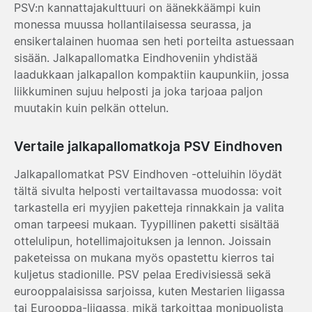
PSV:n kannattajakulttuuri on äänekkäämpi kuin
monessa muussa hollantilaisessa seurassa, ja
ensikertalainen huomaa sen heti porteilta astuessaan
sisään. Jalkapallomatka Eindhoveniin yhdistää
laadukkaan jalkapallon kompaktiin kaupunkiin, jossa
liikkuminen sujuu helposti ja joka tarjoaa paljon
muutakin kuin pelkän ottelun.
Vertaile jalkapallomatkoja PSV Eindhoven
Jalkapallomatkat PSV Eindhoven -otteluihin löydät
tältä sivulta helposti vertailtavassa muodossa: voit
tarkastella eri myyjien paketteja rinnakkain ja valita
oman tarpeesi mukaan. Tyypillinen paketti sisältää
ottelulipun, hotellimajoituksen ja lennon. Joissain
paketeissa on mukana myös opastettu kierros tai
kuljetus stadionille. PSV pelaa Eredivisiessä sekä
eurooppalaisissa sarjoissa, kuten Mestarien liigassa
tai Eurooppa-liigassa, mikä tarkoittaa monipuolista