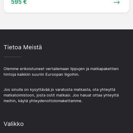
595 €
Tietoa Meistä
Olemme erikoistuneet vertailemaan lippujen ja matkapakettien
hintoja kaikkiin suuriin Euroopan liigoihin.
Jos sinulla on kysyttävää jo varatusta matkasta, ota yhteyttä
matkatoimistoon, josta ostit matkasi. Jos haluat ottaa yhteyttä
meihin, käytä yhteydenottolomakettamme.
Valikko