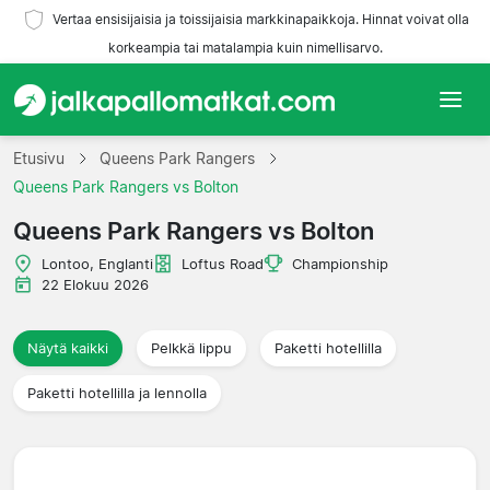
Vertaa ensisijaisia ja toissijaisia markkinapaikkoja. Hinnat voivat olla
korkeampia tai matalampia kuin nimellisarvo.
Etusivu
Etusivu
Queens Park Rangers
Queens Park Rangers vs Bolton
Joukkueet
Queens Park Rangers vs Bolton
Liigat
Lontoo, Englanti
Loftus Road
Championship
22 Elokuu 2026
Matkatoimistoja
Näytä kaikki
Pelkkä lippu
Paketti hotellilla
Paketti hotellilla ja lennolla