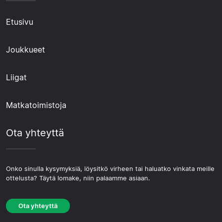
Etusivu
Joukkueet
Liigat
Matkatoimistoja
Ota yhteyttä
Onko sinulla kysymyksiä, löysitkö virheen tai haluatko vinkata meille
ottelusta? Täytä lomake, niin palaamme asiaan.
Ota yhteyttä