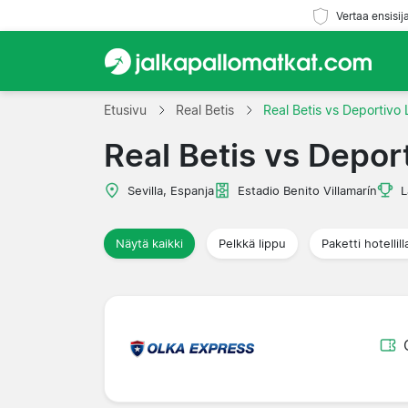
Vertaa ensisij
Etusivu
Real Betis
Real Betis vs Deportivo
Real Betis vs Depor
Sevilla, Espanja
Estadio Benito Villamarín
L
Näytä kaikki
Pelkkä lippu
Paketti hotellill