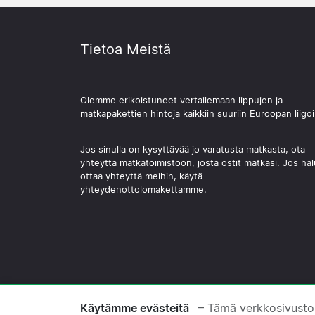
Tietoa Meistä
Olemme erikoistuneet vertailemaan lippujen ja
matkapakettien hintoja kaikkiin suuriin Euroopan liigoi
Jos sinulla on kysyttävää jo varatusta matkasta, ota
yhteyttä matkatoimistoon, josta ostit matkasi. Jos hal
ottaa yhteyttä meihin, käytä
yhteydenottolomakettamme.
© 2026 Copyright Jalkapallomatkat.com
Käytämme evästeitä
– Tämä verkkosivusto