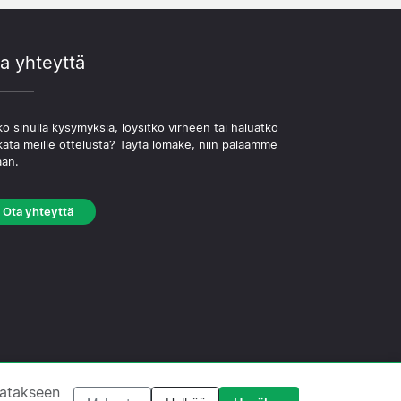
a yhteyttä
o sinulla kysymyksiä, löysitkö virheen tai haluatko
kata meille ottelusta? Täytä lomake, niin palaamme
aan.
Ota yhteyttä
västekäytäntö
·
Toimituksellinen käytäntö
tatakseen