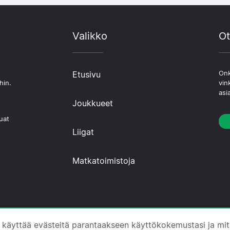
Valikko
Ot
Etusivu
Onk
hin.
vin
asi
Joukkueet
uat
Liigat
Matkatoimistoja
 ·
Tietoa Meistä
·
Ota yhteyttä
·
Tietosuojakäytäntö
·
E
 käyttää evästeitä parantaakseen käyttökokemustasi ja mi