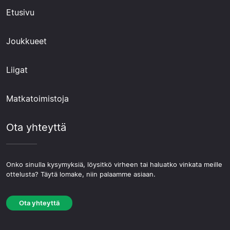
Etusivu
Joukkueet
Liigat
Matkatoimistoja
Ota yhteyttä
Onko sinulla kysymyksiä, löysitkö virheen tai haluatko vinkata meille
ottelusta? Täytä lomake, niin palaamme asiaan.
Ota yhteyttä