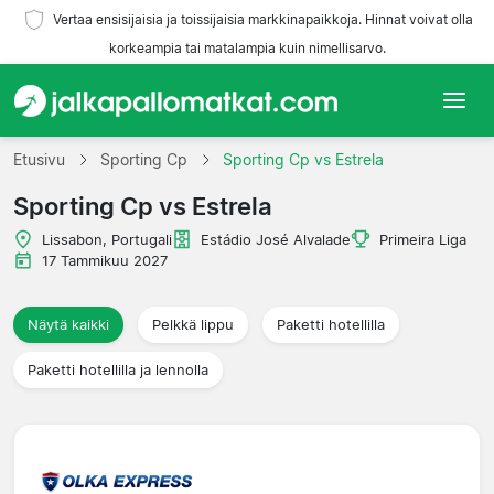
Vertaa ensisijaisia ja toissijaisia markkinapaikkoja. Hinnat voivat olla
korkeampia tai matalampia kuin nimellisarvo.
Etusivu
Etusivu
Sporting Cp
Sporting Cp vs Estrela
Sporting Cp vs Estrela
Joukkueet
Lissabon, Portugali
Estádio José Alvalade
Primeira Liga
Liigat
17 Tammikuu 2027
Matkatoimistoja
Näytä kaikki
Pelkkä lippu
Paketti hotellilla
Paketti hotellilla ja lennolla