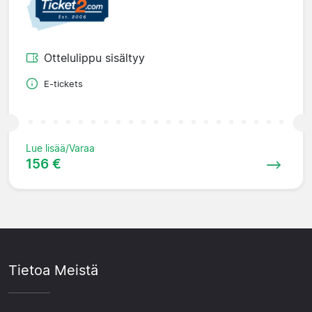
Ottelulippu sisältyy
E-tickets
Lue lisää/Varaa
156 €
Tietoa Meistä