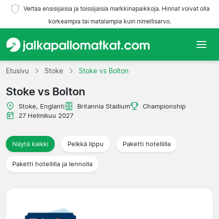
Vertaa ensisijaisia ja toissijaisia markkinapaikkoja. Hinnat voivat olla
korkeampia tai matalampia kuin nimellisarvo.
Etusivu
Etusivu
Stoke
Stoke vs Bolton
Stoke vs Bolton
Joukkueet
Stoke, Englanti
Britannia Stadium
Championship
Liigat
27 Helmikuu 2027
Matkatoimistoja
Näytä kaikki
Pelkkä lippu
Paketti hotellilla
Paketti hotellilla ja lennolla