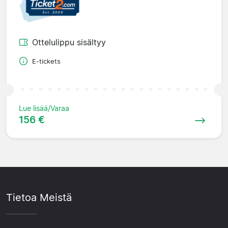
Ottelulippu sisältyy
E-tickets
Lue lisää/Varaa
156 €
Tietoa Meistä