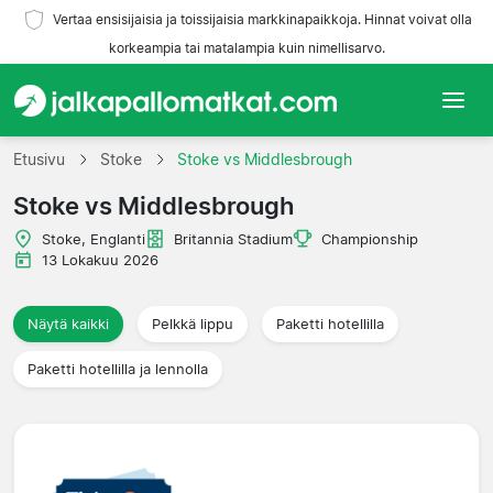
Vertaa ensisijaisia ja toissijaisia markkinapaikkoja. Hinnat voivat olla
korkeampia tai matalampia kuin nimellisarvo.
Etusivu
Etusivu
Stoke
Stoke vs Middlesbrough
Stoke vs Middlesbrough
Joukkueet
Stoke, Englanti
Britannia Stadium
Championship
Liigat
13 Lokakuu 2026
Matkatoimistoja
Näytä kaikki
Pelkkä lippu
Paketti hotellilla
Paketti hotellilla ja lennolla