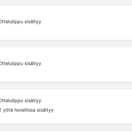
Ottelulippu sisältyy
Ottelulippu sisältyy
Ottelulippu sisältyy
2 yötä hotellissa sisältyy