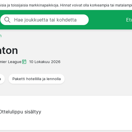
aisia ja toissijaisia markkinapaikkoja. Hinnat voivat olla korkeampia tai matalampi
Et
n
hton
mier League
10 Lokakuu 2026
a
Paketti hotellilla ja lennolla
Ottelulippu sisältyy