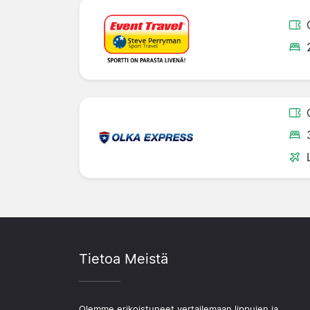
Tietoa Meistä
Olemme erikoistuneet vertailemaan lippujen ja