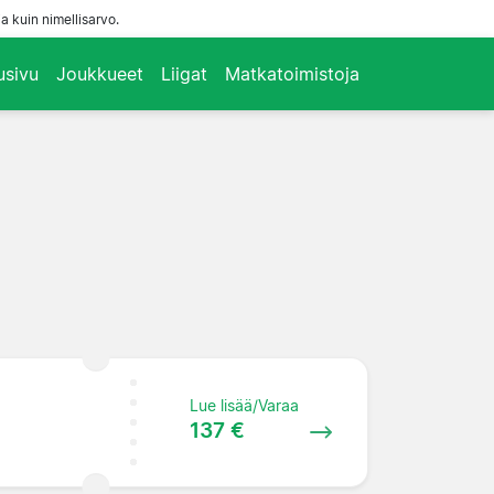
a kuin nimellisarvo.
usivu
Joukkueet
Liigat
Matkatoimistoja
Lue lisää/Varaa
137 €