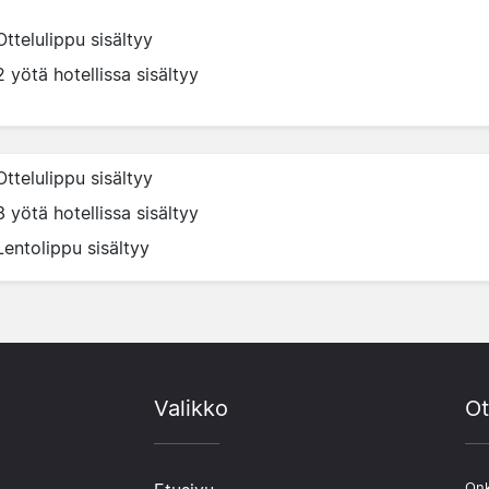
Ottelulippu sisältyy
2 yötä hotellissa sisältyy
Ottelulippu sisältyy
3 yötä hotellissa sisältyy
Lentolippu sisältyy
Valikko
Ot
Onk