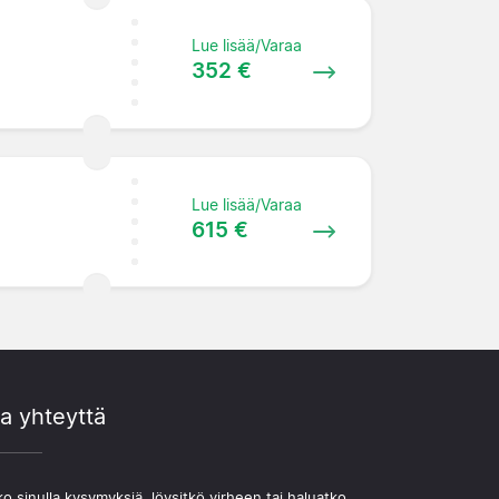
Lue lisää/Varaa
352 €
Lue lisää/Varaa
615 €
a yhteyttä
o sinulla kysymyksiä, löysitkö virheen tai haluatko