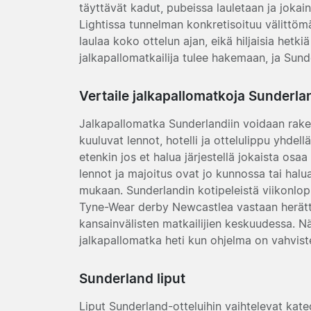
täyttävät kadut, pubeissa lauletaan ja jokai
Lightissa tunnelman konkretisoituu välittöm
laulaa koko ottelun ajan, eikä hiljaisia hetk
jalkapallomatkailija tulee hakemaan, ja Sund
Vertaile jalkapallomatkoja Sunderla
Jalkapallomatka Sunderlandiin voidaan raken
kuuluvat lennot, hotelli ja ottelulippu yhdel
etenkin jos et halua järjestellä jokaista osaa
lennot ja majoitus ovat jo kunnossa tai halu
mukaan. Sunderlandin kotipeleistä viikonlop
Tyne-Wear derby Newcastlea vastaan herätt
kansainvälisten matkailijien keskuudessa. Näi
jalkapallomatka heti kun ohjelma on vahvist
Sunderland liput
Liput Sunderland-otteluihin vaihtelevat kate