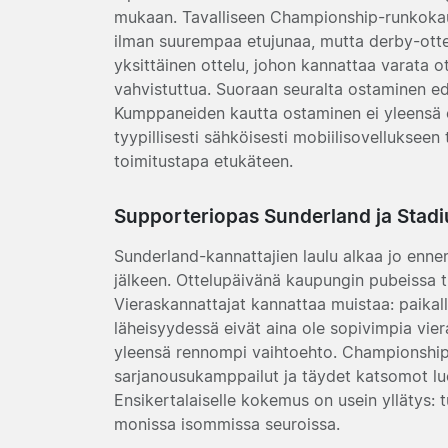
mukaan. Tavalliseen Championship-runkokaude
ilman suurempaa etujunaa, mutta derby-otte
yksittäinen ottelu, johon kannattaa varata o
vahvistuttua. Suoraan seuralta ostaminen ede
Kumppaneiden kautta ostaminen ei yleensä ed
tyypillisesti sähköisesti mobiilisovellukseen 
toimitustapa etukäteen.
Supporteriopas Sunderland ja Stadi
Sunderland-kannattajien laulu alkaa jo enne
jälkeen. Ottelupäivänä kaupungin pubeissa t
Vieraskannattajat kannattaa muistaa: paikalli
läheisyydessä eivät aina ole sopivimpia vier
yleensä rennompi vaihtoehto. Championship-sa
sarjanousukamppailut ja täydet katsomot luo
Ensikertalaiselle kokemus on usein yllätys:
monissa isommissa seuroissa.