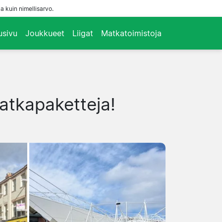
a kuin nimellisarvo.
usivu
Joukkueet
Liigat
Matkatoimistoja
matkapaketteja!