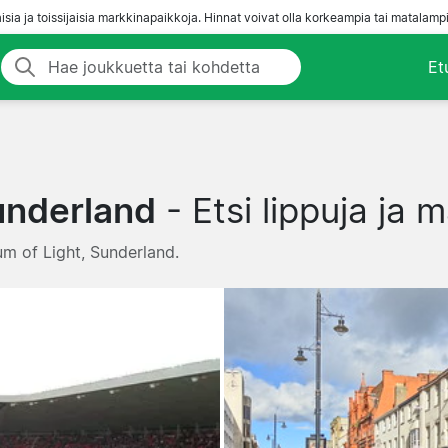
aisia ja toissijaisia markkinapaikkoja. Hinnat voivat olla korkeampia tai matalampi
Et
underland
- Etsi lippuja ja 
ium of Light, Sunderland.