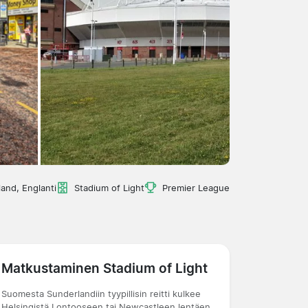
and, Englanti
Stadium of Light
Premier League
Matkustaminen Stadium of Light
Suomesta Sunderlandiin tyypillisin reitti kulkee
Helsingistä Lontooseen tai Newcastleen lentäen.