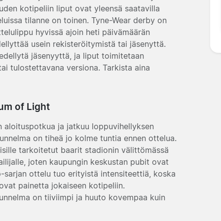
n kotipeliin liput ovat yleensä saatavilla
luissa tilanne on toinen. Tyne-Wear derby on
ttelulippu hyvissä ajoin heti päivämäärän
llyttää usein rekisteröitymistä tai jäsenyttä.
ellytä jäsenyyttä, ja liput toimitetaan
tai tulostettavana versiona. Tarkista aina
um of Light
n aloituspotkua ja jatkuu loppuvihellyksen
unnelma on tiheä jo kolme tuntia ennen ottelua.
sille tarkoitetut baarit stadionin välittömässä
ailijalle, joten kaupungin keskustan pubit ovat
rjan ottelu tuo erityistä intensiteettiä, koska
vat painetta jokaiseen kotipeliin.
 tunnelma on tiiviimpi ja huuto kovempaa kuin