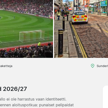
aketteja
Sunderl
d 2026/27
lo ei ole harrastus vaan identiteetti.
ennen aloituspotkua: punaiset pelipaidat