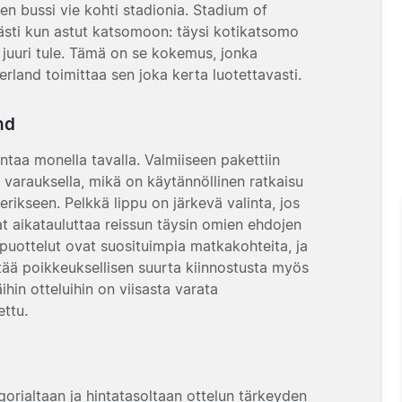
nen bussi vie kohti stadionia. Stadium of
ästi kun astut katsomoon: täysi kotikatsomo
iä juuri tule. Tämä on se kokemus, jonka
erland toimittaa sen joka kerta luotettavasti.
nd
taa monella tavalla. Valmiiseen pakettiin
lä varauksella, mikä on käytännöllinen ratkaisu
 erikseen. Pelkkä lippu on järkevä valinta, jos
at aikatauluttaa reissun täysin omien ehdojen
puottelut ovat suosituimpia matkakohteita, ja
ää poikkeuksellisen suurta kiinnostusta myös
hin otteluihin on viisasta varata
ettu.
gorialtaan ja hintatasoltaan ottelun tärkeyden