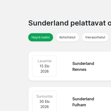
Sunderland pelattavat o
Näytä kaikki
Kotiottelut
Vierasottelut
Lauantai
Sunderland
15 Elo
Rennes
2026
Sunnuntai
Sunderland
30 Elo
Fulham
2026