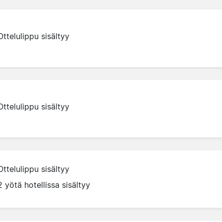
Ottelulippu sisältyy
Ottelulippu sisältyy
Ottelulippu sisältyy
2 yötä hotellissa sisältyy