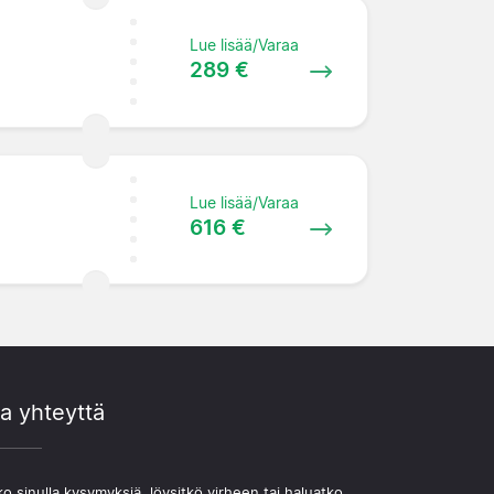
Lue lisää/Varaa
289 €
Lue lisää/Varaa
616 €
a yhteyttä
o sinulla kysymyksiä, löysitkö virheen tai haluatko