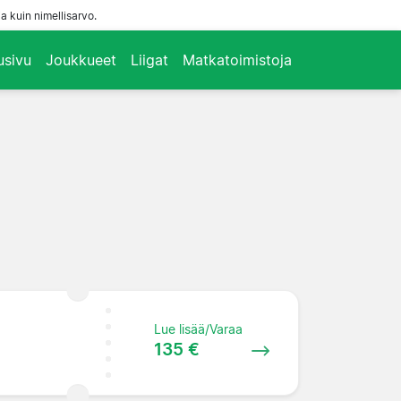
a kuin nimellisarvo.
usivu
Joukkueet
Liigat
Matkatoimistoja
Lue lisää/Varaa
135 €