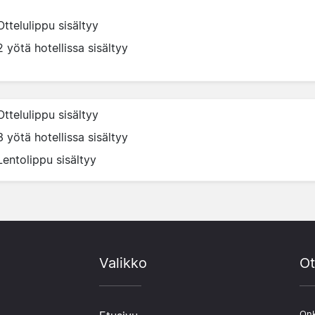
Ottelulippu sisältyy
2 yötä hotellissa sisältyy
Ottelulippu sisältyy
3 yötä hotellissa sisältyy
Lentolippu sisältyy
Valikko
Ot
Onk