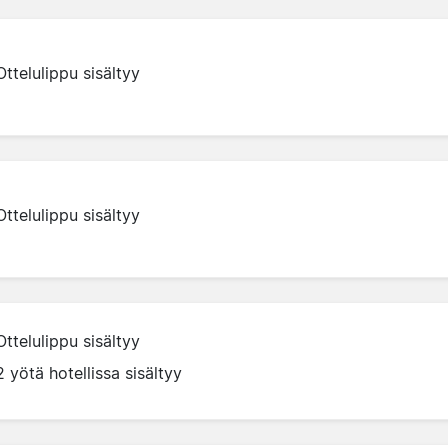
Ottelulippu sisältyy
Ottelulippu sisältyy
Ottelulippu sisältyy
2 yötä hotellissa sisältyy