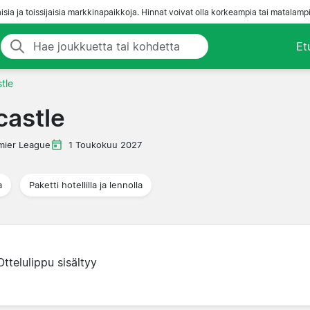
aisia ja toissijaisia markkinapaikkoja. Hinnat voivat olla korkeampia tai matalampi
Et
tle
castle
mier League
1 Toukokuu 2027
a
Paketti hotellilla ja lennolla
Ottelulippu sisältyy