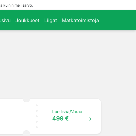
a kuin nimellisarvo.
usivu
Joukkueet
Liigat
Matkatoimistoja
Lue lisää/Varaa
499 €