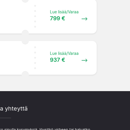
Lue lisää/Varaa
799 €
Lue lisää/Varaa
937 €
a yhteyttä
o sinulla kysymyksiä, löysitkö virheen tai haluatko