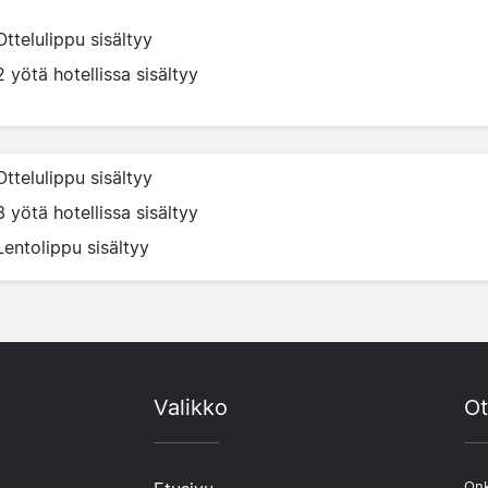
Ottelulippu sisältyy
2 yötä hotellissa sisältyy
Ottelulippu sisältyy
3 yötä hotellissa sisältyy
Lentolippu sisältyy
Valikko
Ot
Onk