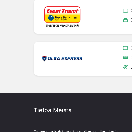
Tietoa Meistä
Olemme erikoistuneet vertailemaan lippujen ja