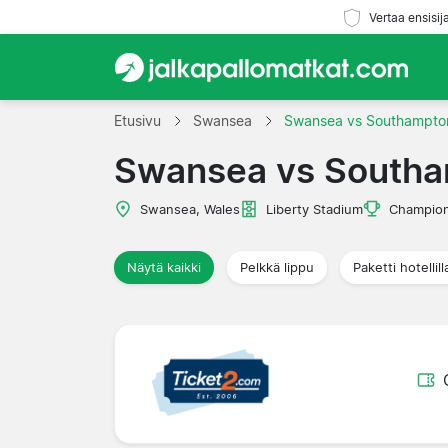
Vertaa ensisij
Etusivu
Swansea
Swansea vs Southampto
Swansea vs South
Swansea, Wales
Liberty Stadium
Champion
Näytä kaikki
Pelkkä lippu
Paketti hotellill