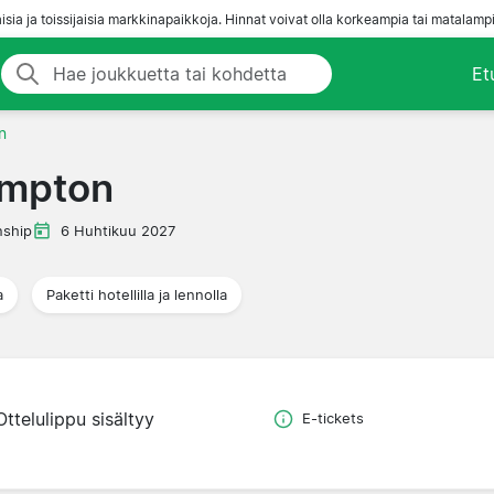
aisia ja toissijaisia markkinapaikkoja. Hinnat voivat olla korkeampia tai matalampi
Et
n
ampton
ship
6 Huhtikuu 2027
a
Paketti hotellilla ja lennolla
Ottelulippu sisältyy
E-tickets