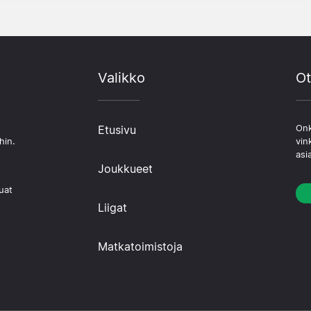
Valikko
Ot
Etusivu
Onk
hin.
vin
asi
Joukkueet
uat
Liigat
Matkatoimistoja