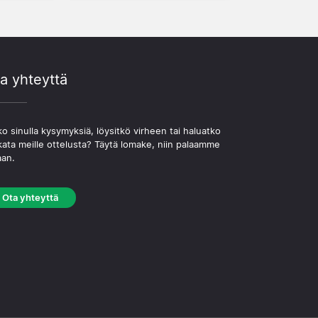
a yhteyttä
o sinulla kysymyksiä, löysitkö virheen tai haluatko
kata meille ottelusta? Täytä lomake, niin palaamme
aan.
Ota yhteyttä