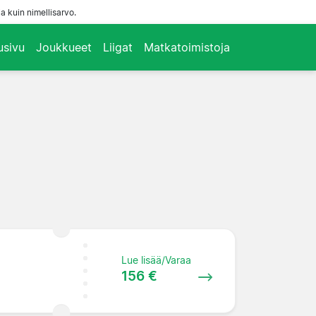
a kuin nimellisarvo.
usivu
Joukkueet
Liigat
Matkatoimistoja
Lue lisää/Varaa
156 €