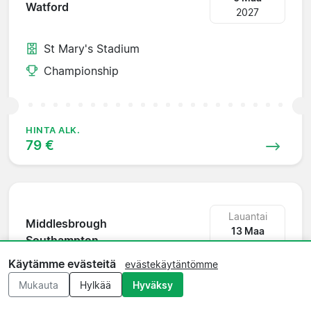
Watford
2027
St Mary's Stadium
Championship
HINTA ALK.
79 €
Lauantai
Middlesbrough
13 Maa
Southampton
2027
Käytämme evästeitä
evästekäytäntömme
Riverside Stadium
Mukauta
Hylkää
Hyväksy
Championship