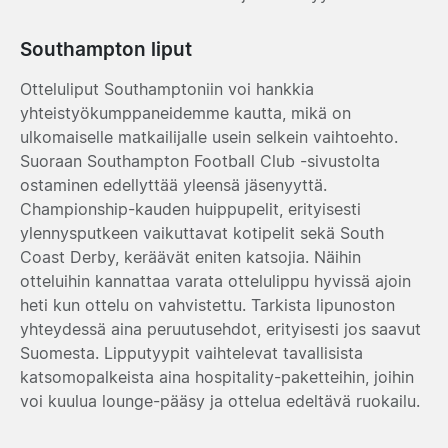
Southampton liput
Otteluliput Southamptoniin voi hankkia
yhteistyökumppaneidemme kautta, mikä on
ulkomaiselle matkailijalle usein selkein vaihtoehto.
Suoraan Southampton Football Club -sivustolta
ostaminen edellyttää yleensä jäsenyyttä.
Championship-kauden huippupelit, erityisesti
ylennysputkeen vaikuttavat kotipelit sekä South
Coast Derby, keräävät eniten katsojia. Näihin
otteluihin kannattaa varata ottelulippu hyvissä ajoin
heti kun ottelu on vahvistettu. Tarkista lipunoston
yhteydessä aina peruutusehdot, erityisesti jos saavut
Suomesta. Lipputyypit vaihtelevat tavallisista
katsomopalkeista aina hospitality-paketteihin, joihin
voi kuulua lounge-pääsy ja ottelua edeltävä ruokailu.