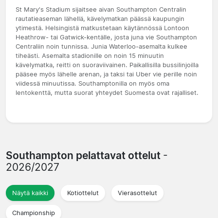
St Mary's Stadium sijaitsee aivan Southampton Centralin
rautatieaseman lähellä, kävelymatkan päässä kaupungin
ytimestä. Helsingistä matkustetaan käytännössä Lontoon
Heathrow- tai Gatwick-kentälle, josta juna vie Southampton
Centraliin noin tunnissa. Junia Waterloo-asemalta kulkee
tiheästi. Asemalta stadionille on noin 15 minuutin
kävelymatka, reitti on suoraviivainen. Paikallisilla bussilinjoilla
pääsee myös lähelle arenan, ja taksi tai Uber vie perille noin
viidessä minuutissa. Southamptonilla on myös oma
lentokenttä, mutta suorat yhteydet Suomesta ovat rajalliset.
Southampton pelattavat ottelut
-
2026/2027
Näytä kaikki
Kotiottelut
Vierasottelut
Championship