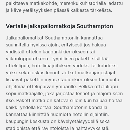
palkitseva matkakohde, merenkulkuhistorialla ladattu
ja kävelyetäisyyksien päässä kaikesta tärkeästä.
Vertaile jalkapallomatkoja Southampton
Jalkapallomatkat Southamptoniin kannattaa
suunnitella hyvissä ajoin, erityisesti jos haluaa
yhdistää ottelun kaupunkikierrokseen tai
viikonloppuretkeen. Tyypillinen paketti sisältää
ottelulipun, hotellimajoituksen yhdeksi tai kahdeksi
yöksi sekä joskus lennot. Jotkut matkanjärjestäjät
lisäävät pakettiin myös stadionkierroksen tai muuta
ohjelmaa ottelupäivän ympärille. Pelkkä ottelulippu
sopii matkaajalle, joka järjestää lennot ja majoituksen
itse. Pakettimatka on kätevä silloin kun haluaa hoitaa
kaikki yhdellä kertaa. Southamptonin kohdalla
kannattaa kiinnittää huomiota hotellin sijaintiin:
kaupungin keskusta on kävelyetäisyydellä sekä
stadionista että ravintoloista ja nähtävyyksistä.