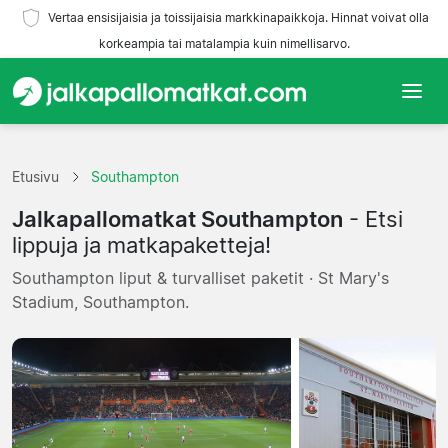
Vertaa ensisijaisia ja toissijaisia markkinapaikkoja. Hinnat voivat olla
korkeampia tai matalampia kuin nimellisarvo.
Etusivu
Etusivu
Southampton
Joukkueet
Jalkapallomatkat Southampton
- Etsi
Liigat
lippuja ja matkapaketteja!
Southampton liput & turvalliset paketit · St Mary's
Matkatoimistoja
Stadium, Southampton.