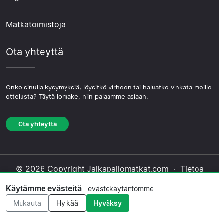
Matkatoimistoja
Ota yhteyttä
Onko sinulla kysymyksiä, löysitkö virheen tai haluatko vinkata meille
ottelusta? Täytä lomake, niin palaamme asiaan.
Ota yhteyttä
© 2026 Copyright Jalkapallomatkat.com ·
Tietoa
Meistä
·
Ota yhteyttä
·
Tietosuojakäytäntö
·
Käytämme evästeitä
evästekäytäntömme
Evästekäytäntö
·
Toimituksellinen käytäntö
Mukauta
Hylkää
Hyväksy