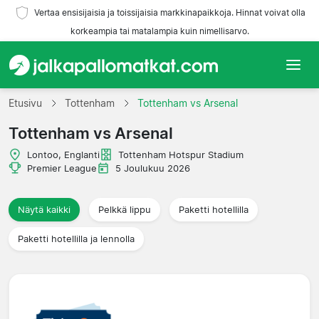
Vertaa ensisijaisia ja toissijaisia markkinapaikkoja. Hinnat voivat olla
korkeampia tai matalampia kuin nimellisarvo.
Etusivu
Etusivu
Tottenham
Tottenham vs Arsenal
Tottenham vs Arsenal
Joukkueet
Lontoo, Englanti
Tottenham Hotspur Stadium
Liigat
Premier League
5 Joulukuu 2026
Matkatoimistoja
Näytä kaikki
Pelkkä lippu
Paketti hotellilla
Paketti hotellilla ja lennolla