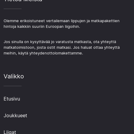
Olemme erikoistuneet vertailemaan lippujen ja matkapakettien
hintoja kaikkiin suuriin Euroopan liigoihin.
Jos sinulla on kysyttävää jo varatusta matkasta, ota yhteyttä
matkatoimistoon, josta ostit matkasi. Jos haluat ottaa yhteyttä
meihin, käytä yhteydenottolomakettamme.
Valikko
Etusivu
Joukkueet
Liigat