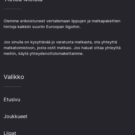
Olemme erikoistuneet vertailemaan lippujen ja matkapakettien
hintoja kaikkiin suuriin Euroopan liigoihin.
Jos sinulla on kysyttävää jo varatusta matkasta, ota yhteyttä
matkatoimistoon, josta ostit matkasi. Jos haluat ottaa yhteyttä
meihin, käytä yhteydenottolomakettamme.
Valikko
Etusivu
Joukkueet
Liigat