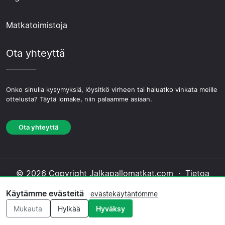
Matkatoimistoja
Ota yhteyttä
Onko sinulla kysymyksiä, löysitkö virheen tai haluatko vinkata meille
ottelusta? Täytä lomake, niin palaamme asiaan.
Ota yhteyttä
© 2026 Copyright Jalkapallomatkat.com ·
Tietoa
Meistä
·
Ota yhteyttä
·
Tietosuojakäytäntö
·
Käytämme evästeitä
evästekäytäntömme
Evästekäytäntö
·
Toimituksellinen käytäntö
Mukauta
Hylkää
Hyväksy