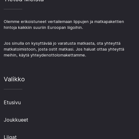
Olemme erikoistuneet vertailemaan lippujen ja matkapakettien
hintoja kaikkiin suuriin Euroopan liigoihin.
Jos sinulla on kysyttävää jo varatusta matkasta, ota yhteyttä
matkatoimistoon, josta ostit matkasi. Jos haluat ottaa yhteyttä
meihin, käytä yhteydenottolomakettamme.
Valikko
Etusivu
Joukkueet
Liigat