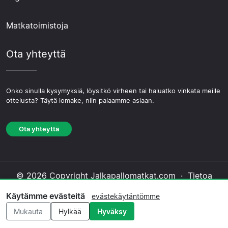
Matkatoimistoja
Ota yhteyttä
Onko sinulla kysymyksiä, löysitkö virheen tai haluatko vinkata meille
ottelusta? Täytä lomake, niin palaamme asiaan.
Ota yhteyttä
© 2026 Copyright Jalkapallomatkat.com ·
Tietoa
Meistä
·
Ota yhteyttä
·
Tietosuojakäytäntö
·
Käytämme evästeitä
evästekäytäntömme
Evästekäytäntö
·
Toimituksellinen käytäntö
Mukauta
Hylkää
Hyväksy