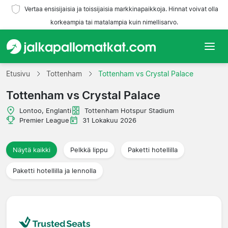
Vertaa ensisijaisia ja toissijaisia markkinapaikkoja. Hinnat voivat olla
korkeampia tai matalampia kuin nimellisarvo.
Etusivu
Etusivu
Tottenham
Tottenham vs Crystal Palace
Tottenham vs Crystal Palace
Joukkueet
Lontoo, Englanti
Tottenham Hotspur Stadium
Liigat
Premier League
31 Lokakuu 2026
Matkatoimistoja
Näytä kaikki
Pelkkä lippu
Paketti hotellilla
Paketti hotellilla ja lennolla